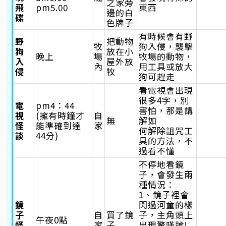
之家旁
飛
pm5.00
東西
邊的白
碟
色牌子
有時候會有野
野
把動物
牧
狗入侵，襲擊
狗
放在小
晚上
場
牧場的動物，
入
屋外放
內
用工具或放大
侵
牧
狗可趕走
看電視會出現
很多4字，別
電
pm4：44
害怕，那是講
視
(擁有時鐘才
自
無
解如
怪
能準確到達
家
何解除詛咒工
談
44分)
具的方法，不
過看不懂
不停地看鏡
子，會發生兩
種情況：
1、鏡子裡會
鏡
閃過河童的樣
子
自
買了鏡
子，主角頭上
午夜0點
怪
家
子
出現驚嘆號!