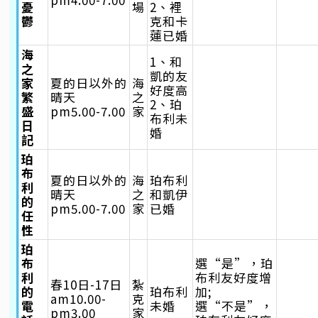
憂
場
2、裡
鬱
克和卡
蓮已婚
海
1、和
之
凱的友
家
夏的日以外的
海
好度高
繁
晴天
之
2、珀
盛
pm5.00-7.00
家
布利未
日
婚
記
珀
布
夏的日以外的
海
珀布利
利
晴天
之
和凱伊
的
pm5.00-7.00
家
已婚
任
性
珀
布
選“是”，珀
利
布利友好度增
春10日-17日
紮
的
珀布利
加;
am10.00-
克
電
未婚
選“不是”，
pm3.00
家