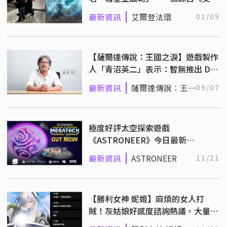
登法環》的超強法術
最新資訊
艾爾登法環
01/09
【薩爾達傳說：王國之淚】遊戲製作
人「青沼英二」表示：暫無推出 DLC
的計畫！
最新資訊
薩爾達傳說：王國
09/07
之淚
極度好評太空探索遊戲
《ASTRONEER》今日最新
DLC「Megatech」更新！
最新資訊
ASTRONEER
11/21
【勝利女神 妮姬】麻煩的女人打
賊！灰姑娘好感度諮詢熱議，大量鋼
鐵直男怎麼選都錯