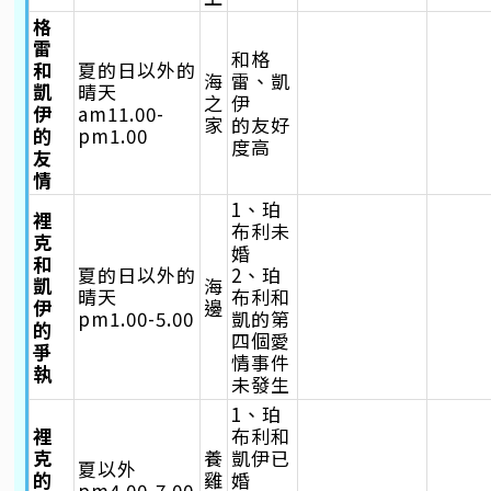
格
雷
和格
和
夏的日以外的
海
雷、凱
凱
晴天
之
伊
伊
am11.00-
家
的友好
的
pm1.00
度高
友
情
1、珀
裡
布利未
克
婚
和
夏的日以外的
2、珀
凱
海
晴天
布利和
伊
邊
pm1.00-5.00
凱的第
的
四個愛
爭
情事件
執
未發生
1、珀
裡
布利和
克
養
凱伊已
夏以外
的
雞
婚
pm4.00-7.00