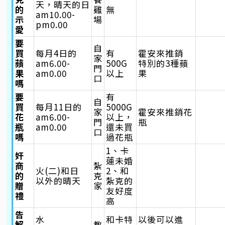
天，晴天的日
的
雞
無
am10.00-
示
場
pm0.00
愛
要
自
買
每月4日的
有
霍安來推銷
家
蘋
am6.00-
500G
特別的3種蘋
門
果
am0.00
以上
果
口
嗎
要
有
自
買
每月11日的
5000G
家
霍安來推銷花
花
am6.00-
以上，
門
瓶
瓶
am0.00
還未買
口
嗎
過花瓶
1、卡
奸
蓮未婚
商
紮
火(二)和日
2、和
的
克
以外的晴天
紮克的
贈
家
友好度
禮
高
告
水
和卡特
以後可以進
解
教