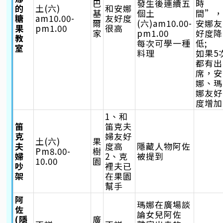
巴
發生後連續五
時
的
土(六)
和安娜
基
個土
間”
糖
am10.00-
友好度
爾
(六)am10.00-
安娜友
果
pm1.00
很高
家
pm1.00
好度降
教
每次可學一種
低;
室
料理
如果5
都有出
席，安
娜、瑪
娜友好
度增加
1、和
笛
笛克夫
克
婦友好
土(六)
果
夫
度高
隱藏人物阿佐
Pm8.00-
樹
婦
2、克
被提到
10.00
園
吵
裡夫已
架
在果園
幫手
阿
瑪娜在廣場談
佐
論女兒阿佐
(隱
廣