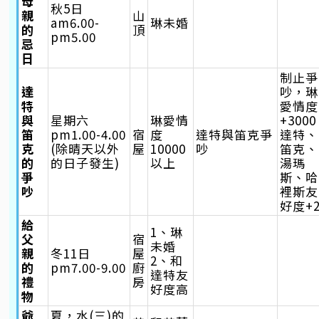
母
秋5日
親
山
am6.00-
琳未婚
的
頂
pm5.00
忌
日
制止爭
達
吵，琳
特
愛情度
與
星期六
琳愛情
+300
笛
pm1.00-4.00
宿
度
達特與笛克爭
達特、
克
(除晴天以外
屋
10000
吵
笛克、
的
的日子發生)
以上
湯瑪
爭
斯、哈
吵
裡斯友
好度+2
給
1、琳
父
宿
未婚
親
冬11日
屋
2、和
的
pm7.00-9.00
廚
達特友
禮
房
好度高
物
爺
夏，水(三)的