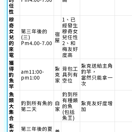
任
性
穆
1、已
奇
經發生
女
第三年後的
穆奇女
宿
兒
(三)
兒任性
屋
的
Pm4.00-7.00
2、和
來
梅友好
電
度高
獲
紮克送給主角
得
紮
背包工
am11:00-
釣竿，
釣
克
具列有
pm1:00
當然只能拿一
魚
家
空位
次
竿
魚
釣到所
類
有種類
釣到所有魚的
自
紮克友好度增
大
的魚
第二天
家
加
集
(包括
合
魚王)
紮
第三年後的夏
克
養