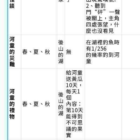
談
2、聽到
門“砰”一聲
被關上，主角
四處張望，什
麼也沒看見
河
後
在湖裡釣魚時
童
山
有1/256
的
春、夏、秋
無
的
的幾率釣到河
災
湖
童
難
給河童
送黃瓜
10天，
河
每天1
後
童
個
山
的
春、夏、秋
內容：
的
禮
第10天
湖
物
能得到
不可思
議的果
實