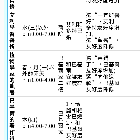
弟
特友好度增加
情
艾
選“一定能醫
利
好”，艾利、
艾利和
學
水(三)以外
醫
多特友好度增
多特已
習
pm0.00-7.00
院
加;
婚
醫
選“留醫”，
術
友好度降低
植
巴
選“弄錯
物
基
和巴基
了”，巴基爾
學
春，月(一)以
爾
爾
友好度增加;
家
外的雨天
家
安娜友
選“向他道
的
Pm1.00-4.00
二
好度高
歉”，巴基爾
執
樓
友好度降低
著
巴
1、瑪
基
麗和格
爾
巴
雷已婚
的
木(四)
基
2、和
著
pm4.00-7.00
爾
巴基爾
作
家
友好度
得