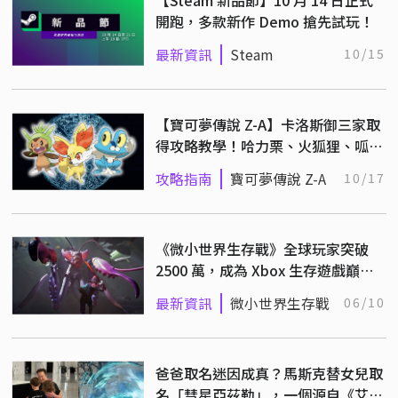
【Steam 新品節】10 月 14 日正式
開跑，多款新作 Demo 搶先試玩！
最新資訊
Steam
10/15
【寶可夢傳說 Z-A】卡洛斯御三家取
得攻略教學！哈力栗、火狐狸、呱呱
泡蛙
攻略指南
寶可夢傳說 Z-A
10/17
《微小世界生存戰》全球玩家突破
2500 萬，成為 Xbox 生存遊戲巔峰
代表！
最新資訊
微小世界生存戰
06/10
爸爸取名迷因成真？馬斯克替女兒取
名「彗星亞茲勒」，一個源自《艾爾