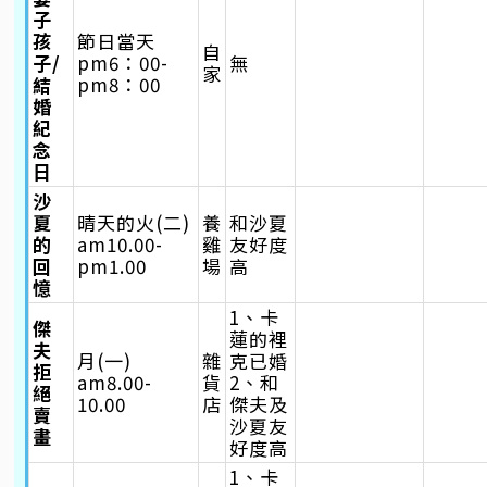
子
孩
節日當天
自
子/
pm6：00-
無
家
結
pm8：00
婚
紀
念
日
沙
夏
晴天的火(二)
養
和沙夏
的
am10.00-
雞
友好度
回
pm1.00
場
高
憶
1、卡
傑
蓮的裡
夫
月(一)
雜
克已婚
拒
am8.00-
貨
2、和
絕
10.00
店
傑夫及
賣
沙夏友
畫
好度高
1、卡