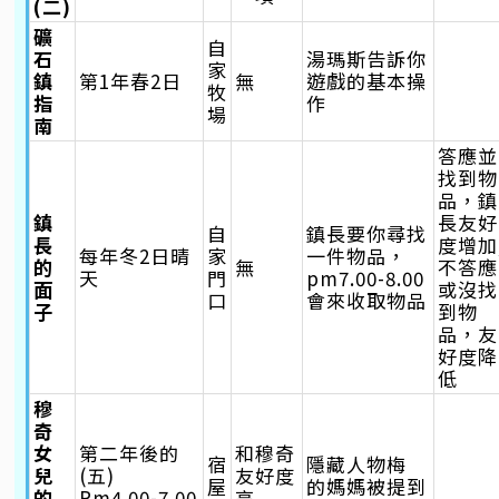
(二)
礦
自
石
湯瑪斯告訴你
家
鎮
第1年春2日
無
遊戲的基本操
牧
指
作
場
南
答應並
找到物
品，鎮
鎮
長友好
自
鎮長要你尋找
長
度增加
每年冬2日晴
家
一件物品，
的
無
不答應
天
門
pm7.00-8.00
面
或沒找
口
會來收取物品
子
到物
品，友
好度降
低
穆
奇
女
第二年後的
和穆奇
宿
隱藏人物梅
兒
(五)
友好度
屋
的媽媽被提到
的
Pm4.00-7.00
高