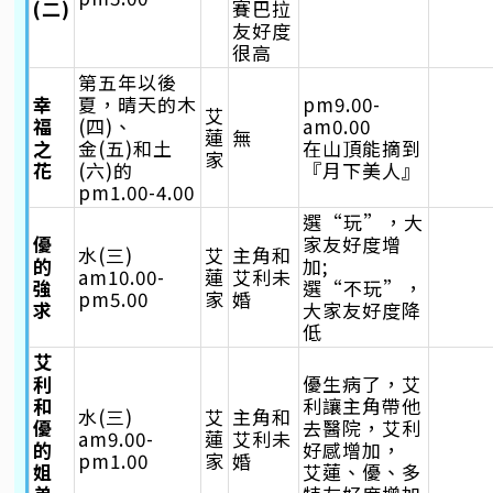
(二)
賽巴拉
友好度
很高
第五年以後
幸
夏，晴天的木
pm9.00-
艾
福
(四)、
am0.00
蓮
無
之
金(五)和土
在山頂能摘到
家
花
(六)的
『月下美人』
pm1.00-4.00
選“玩”，大
優
家友好度增
水(三)
艾
主角和
的
加;
am10.00-
蓮
艾利未
強
選“不玩”，
pm5.00
家
婚
求
大家友好度降
低
艾
利
優生病了，艾
和
利讓主角帶他
水(三)
艾
主角和
優
去醫院，艾利
am9.00-
蓮
艾利未
的
好感增加，
pm1.00
家
婚
姐
艾蓮、優、多