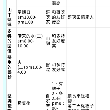
很高
山
星期日
哥
和哥茨
中
am10.00-
茨
的友好
哥茨回憶家人
巡
pm1.00
家
度高
邏
多
特
晴天的水(三)
和多特
山
的
am8.00-
友好度
腳
回
10.00
高
憶
醫
生
火
醫
和多特
的
(二)pm1.00-
院
友好高
誤
4.00
診
1、有
襪子
2、冬
聖
自
鎮長來送禮
25日
誕
家
物，
睡覺後
pm9：
禮
床
第二天從襪子
00-