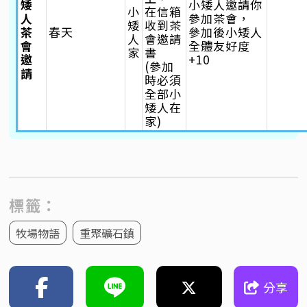
矮
小矮人邀請你
小
在信箱
人
參加茶會，
矮
收到茶
茶
春天
參加後小矮人
人
會邀請
會
全體友好度
家
書
邀
+10
(參加
請
時必須
全部小
矮人在
家)
標籤：
牧場物語
重聚礦石鎮
分享