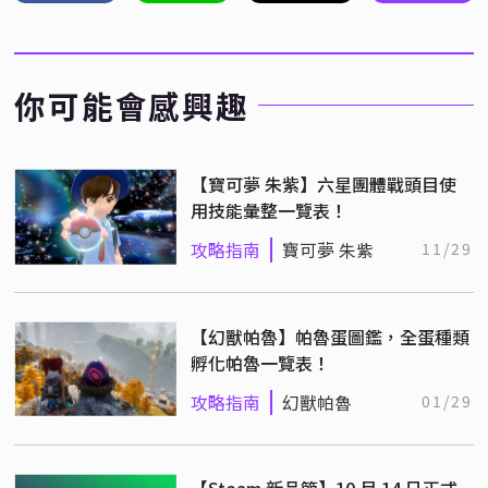
你可能會感興趣
【寶可夢 朱紫】六星團體戰頭目使
用技能彙整一覽表！
攻略指南
寶可夢 朱紫
11/29
【幻獸帕魯】帕魯蛋圖鑑，全蛋種類
孵化帕魯一覽表！
攻略指南
幻獸帕魯
01/29