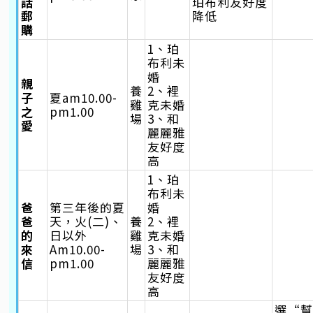
話
珀布利友好度
郵
降低
購
1、珀
布利未
婚
親
養
2、裡
子
夏am10.00-
雞
克未婚
之
pm1.00
場
3、和
愛
麗麗雅
友好度
高
1、珀
布利未
爸
第三年後的夏
婚
爸
天，火(二)、
養
2、裡
的
日以外
雞
克未婚
來
Am10.00-
場
3、和
信
pm1.00
麗麗雅
友好度
高
選“