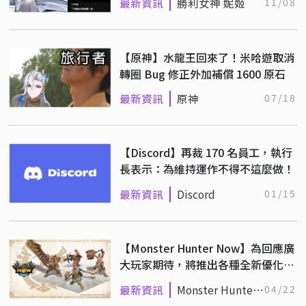
最新資訊
勝利女神 妮姬
11/08
【原神】水龍王回來了！米哈遊取消
轉圈 Bug 修正外加補償 1600 原石
最新資訊
原神
07/18
【Discord】再裁 170 名員工，執行
長表示：為維持運作不得不這麼做！
最新資訊
Discord
01/15
【Monster Hunter Now】為回應廣
大玩家期待，將推出各種全新優化功
能！
最新資訊
Monster Hunter
04/22
Now