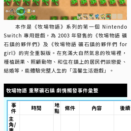
本作是《牧場物語》系列的第一個 Nintendo
Switch 專用遊戲，為 2003 年發售的《牧場物語 礦
石鎮的夥伴們》及《牧場物語 礦石鎮的夥伴們 for
girl》的完全重製版。在充滿大自然氣息的牧場裡，
種植蔬果、照顧動物、和住在鎮上的居民們談戀愛、
結婚等，能體驗完整人生的「溫馨生活遊戲」。
牧場物語 重聚礦石鎮 劇情觸發事件彙整
事
地
時間
條件
內容
後續
件
點
主
角/
妻