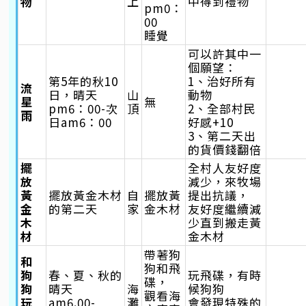
物
上
中得到禮物
pm0：
00
睡覺
可以許其中一
個願望：
第5年的秋10
1、治好所有
流
日，晴天
山
動物
星
無
pm6：00-次
頂
2、全部村民
雨
日am6：00
好感+10
3、第二天出
的貨價錢翻倍
擺
全村人友好度
放
減少，來牧場
黃
擺放黃金木材
自
擺放黃
提出抗議，
金
的第二天
家
金木材
友好度繼續減
木
少直到搬走黃
材
金木材
帶著狗
和
狗和飛
狗
春、夏、秋的
玩飛碟，有時
碟，
狗
晴天
海
候狗狗
觀看海
玩
am6.00-
灘
會發現特殊的