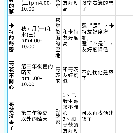
(三)pm4.00-
友好度
教堂右邊的門
的
堂
10.00
高
了
夢
教
卡
堂
選“是”，卡
秋，月(一)和
特
後
和卡特
特友好度增
水(三)
的
面
友好度
加;
pm4.00-
秘
的
高
選“不是”，
10.00
密
空
友好度降低
地
哥
第三年後夏的
茨
哥
和哥茨
晴天
不能找他建築
不
茨
友好度
pm1.00-
了
開
家
低
10.00
心
1、己
發生哥
哥
茨不開
茨
哥
第三年後夏
心
可以再找他建
沒
茨
以外的晴天
2、和
築了
事
家
哥茨的
了
友好度