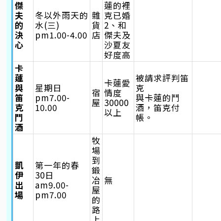
傑
蓮的裡
夫
冬以外雨天的
雜
克已婚
的
水(三)
貨
2、和
決
pm1.00-4.00
店
傑夫及
心
沙夏友
好度高
卡
蓮
被請求評判笛
卡蓮愛
與
星期日
克
宿
情度
笛
pm7.00-
與卡蓮的鬥
屋
30000
克
10.00
酒，笛克付
以上
鬥
帳。
酒
牧
場
到
凱
第一年的春
鍛
伊
30日
冶
無
出
am9.00-
屋
場
pm7.00
的
路
上