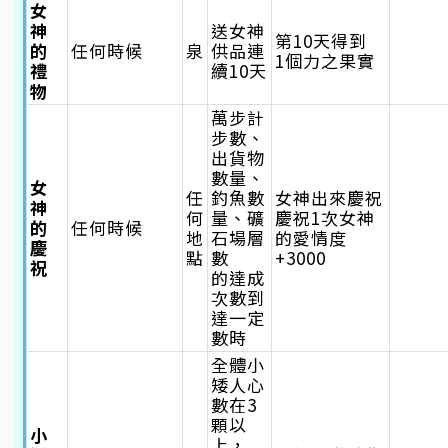
女
神
送女神
第10天得到
的
任何時候
泉
供品連
1個力之果實
禮
續10天
物
萬步計
步數、
出貨物
數量、
女
任
釣魚數
女神出來慶祝
神
何
量、礦
慶祝1次女神
的
任何時候
地
石場層
的愛情度
慶
點
數
+3000
祝
的達成
次數到
達一定
數時
全體小
矮人心
數在3
顆以
小
上，