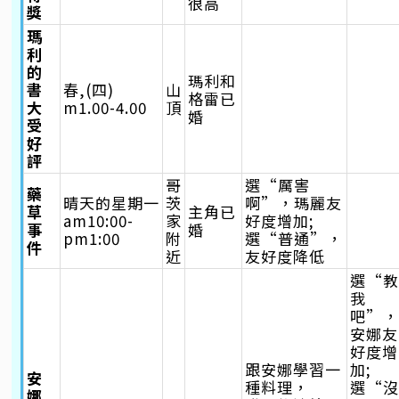
很高
獎
瑪
利
的
瑪利和
書
春,(四)
山
格雷已
大
m1.00-4.00
頂
婚
受
好
評
哥
選“厲害
藥
晴天的星期一
茨
啊”，瑪麗友
草
主角已
am10:00-
家
好度增加;
事
婚
pm1:00
附
選“普通”，
件
近
友好度降低
選“
我
吧”
安娜友
好度增
跟安娜學習一
加;
安
種料理，
選“
娜