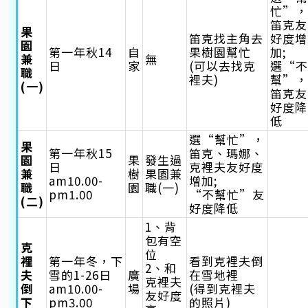
忙”
笛克友
果
笛克找主角去
好度增
園
第一年秋14
自
果樹園幫忙
加;
兼
無
日
家
(可以去找克
選“
職
裡夫)
幫”
(一)
笛克友
好度降
低
選“幫忙”，
果
第一年秋15
笛克、瑪娜、
園
果
發生過
日
克裡夫友好度
兼
樹
果園兼
am10.00-
增加;
職
園
職(一)
pm1.00
“不幫忙”友
(二)
好度降低
1、背
包有空
克
位
裡
第一年冬，下
看到克裡夫倒
2、和
夫
雪的1-26日
廣
在雪地裡
克裡夫
倒
am10.00-
場
(得到克裡夫
友好度
下
pm3.00
的照片)