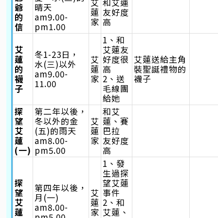
艾
和艾蓮
爺
晴天
蓮
友好度
的
am9.00-
家
高
信
pm1.00
1、和
艾
艾蓮友
冬1-23日，
蓮
艾
好度很
艾蓮送給主角
水(三)以外
的
蓮
高
裝聖誕禮物的
am9.00-
襪
家
2、送
襪子
11.00
子
毛線團
給她
探
第二年以後，
和艾
望
冬以外的金
艾
蓮、賽
艾
(五)的雨天
蓮
巴拉
蓮
am8.00-
家
友好度
(一)
pm5.00
高
1、發
生過探
探
望艾蓮
第四年以後，
望
艾
事件
月(一)
艾
蓮
2、和
am8.00-
蓮
家
艾蓮、
pm5.00