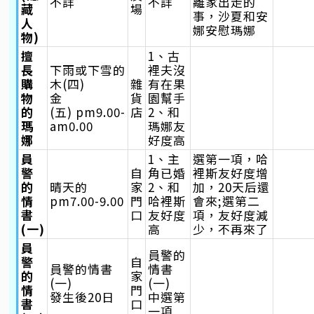
不詳
不詳
離家出走的
藏
場
事，沙夏和安
人
娜安慰瑪娜
物)
擅
1、古
長
下雨或下雪的
裡夫沒
購
木(四)
雜
有在果
物
金
貨
園幫手
的
(五) pm9.00-
店
2、和
瑪
am0.00
瑪娜友
娜
好度高
員
1、主
選第一項，哈
警
自
角已婚
裡斯友好度增
的
晴天的
家
2、和
加，20天后還
情
pm7.00-9.00
門
哈裡斯
會來;選第二
書
口
友好度
項，友好度減
(一)
高
少，不再來了
員
員警的
警
自
員警的情書
情書
的
家
(一)
(一)
情
門
發生後20日
中選第
書
口
一項