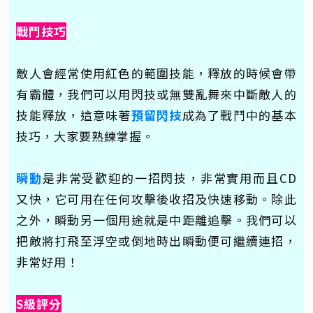
戰鬥技巧
敵人會經常使用紅色的範圍技能，釋放的時候會帶
有霸體，我們可以用閃技或無雙亂舞來中斷敵人的
技能釋放，這意味著
預留閃技
成為了戰鬥中的基本
技巧，大家要熟練掌握。
瞬動
是非常受歡迎的一招閃技，非常實用而且CD
又快，它可用在任何攻擊後收招及快速移動。除此
之外，瞬動另一個用途就是中距離追擊。我們可以
把敵將打飛至浮空或倒地時出瞬動便可繼續連招，
非常好用！
S級評分