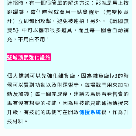
連招時，有一個很簡單的解決方法：那就是馬上按
跳躍鍵，這個時候就會用一點覺醒計（無雙極意
計）立即卸開攻擊，避免被連招！另外，《戰國無
雙5》中可以攜帶很多道具，而且每一關會自動補
充，不用白不用！
堅城演武強化設施
個人建議可以先強化雜貨店，因為雜貨店lv3的時
候可以買到功勳以及財運禦守，每場戰鬥用來加功
勳及加錢；每一關完成後，建議去馬房看看售賣的
馬有沒有想要的技能，因為馬技能只能通過傳授來
升級，有技能的馬便可在開啟
傳授系統
後，作為升
技材料。