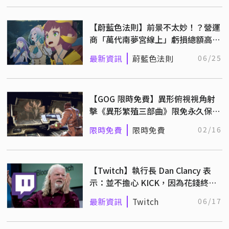
【蔚藍色法則】前景不太妙！？營運
商「萬代南夢宮線上」虧損總額高達
82 億日圓！
最新資訊
蔚藍色法則
06/25
【GOG 限時免費】異形俯視視角射
擊《異形繁殖三部曲》限免永久保存
中！
限時免費
限時免費
02/16
【Twitch】執行長 Dan Clancy 表
示：並不擔心 KICK，因為花錢終究
不是長久之計！
最新資訊
Twitch
06/17