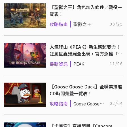
【聖獸之王】角色加入條件／戰役一
覽表！
攻略指南
聖獸之王
03/25
人氣爬山《PEAK》新生態超要命！
狂風巨蟲殭屍全出現，官方急推「殭
屍削弱」熱修：我們真的有測試
最新資訊
PEAK
11/06
【Goose Goose Duck】全職業技能
CD時間彙整一覽表！
攻略指南
Goose Goose
02/04
Duck
【卡普空】直播節目「Capcom