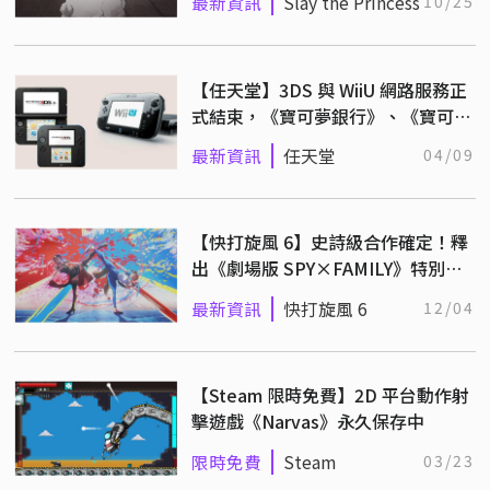
最新資訊
Slay the Princess
10/25
【任天堂】3DS 與 WiiU 網路服務正
式結束，《寶可夢銀行》、《寶可夢
傳送》暫時持續支援！
最新資訊
任天堂
04/09
【快打旋風 6】史詩級合作確定！釋
出《劇場版 SPY×FAMILY》特別合
作動畫！
最新資訊
快打旋風 6
12/04
【Steam 限時免費】2D 平台動作射
擊遊戲《Narvas》永久保存中
限時免費
Steam
03/23