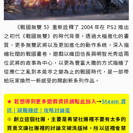
《戰國無雙 5》重新詮釋了 2004 年在 PS2 推出
之初代《戰國無雙》的時代背景，透過大幅進化的畫
質、更多無雙武將以及更加進化的動作系統，深入描
繪壯闊的戰國畫卷。遊戲以織田信長與明智光秀這兩
位武將的故事為中心，以更為豐富大膽的方式描繪了
從應仁之亂到本能寺之變為止的戰國時代，是一部帶
給玩家煥然一新感受的開創新系列作品。
★ 若想得到更多遊戲資訊請點此加入
→
Steam 資
訊 | 疑難雜症 | 攻略討論區
※ 創立這個社團，主要是希望社團裡不要有太多的
買賣文讓社團裡的討論文被洗版掉，所以這裡會禁