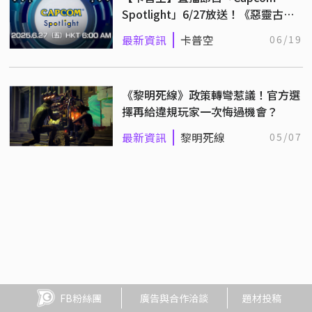
Spotlight」6/27放送！《惡靈古
堡：安魂曲》、《虛實萬象》大作情
最新資訊
卡普空
06/19
報蓄勢待發
《黎明死線》政策轉彎惹議！官方選
擇再給違規玩家一次悔過機會？
最新資訊
黎明死線
05/07
FB粉絲團
廣告與合作洽談
題材投稿