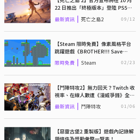
22 日推出「終極版本」登陸 PS5、
Xbox Series X！
最新資訊
死亡之島2
09/12
【Steam 限時免費】像素風格平台
跳躍遊戲《BROTHER!!! Save
him!》永久保存中
限時免費
Steam
02/23
【鬥陣特攻2】無力回天？Twitch 收
視率、在線人數遭《漫威爭鋒》全面
壓制！
最新資訊
鬥陣特攻
01/06
【惡靈古堡2 重製版】遊戲內記錄解
鎖條件及獎勵彙整一覽表！