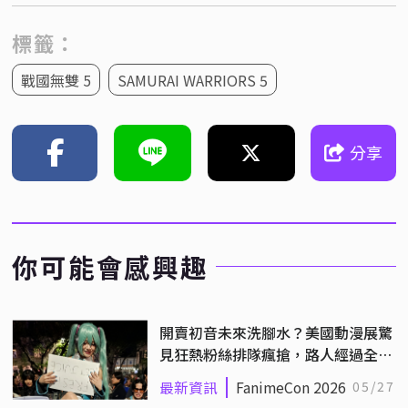
標籤：
戰國無雙 5
SAMURAI WARRIORS 5
分享
你可能會感興趣
開賣初音未來洗腳水？美國動漫展驚
見狂熱粉絲排隊瘋搶，路人經過全看
傻！
最新資訊
FanimeCon 2026
05/27