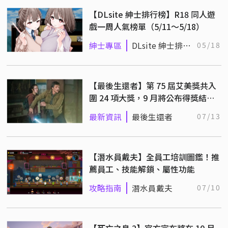
【DLsite 紳士排行榜】R18 同人遊
戲一周人氣榜單（5/11～5/18）
紳士專區
DLsite 紳士排行
05/18
榜
【最後生還者】第 75 屆艾美獎共入
圍 24 項大獎，9 月將公布得獎結
果！
最新資訊
最後生還者
07/13
【潛水員戴夫】全員工培訓圖鑑！推
薦員工、技能解鎖、屬性功能
攻略指南
潛水員戴夫
07/10
【死亡之島 2】官方宣布將在 10 月