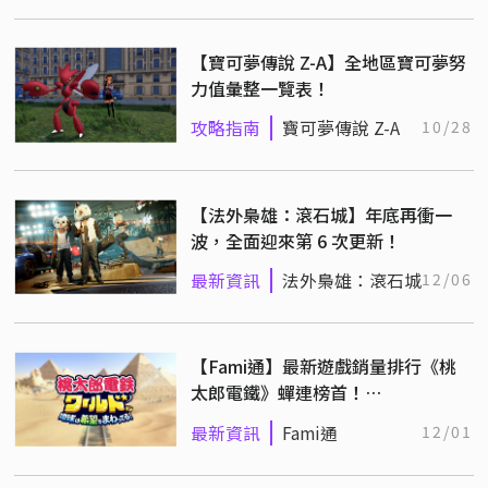
【寶可夢傳說 Z-A】全地區寶可夢努
力值彙整一覽表！
攻略指南
寶可夢傳說 Z-A
10/28
【法外梟雄：滾石城】年底再衝一
波，全面迎來第 6 次更新！
最新資訊
法外梟雄：滾石城
12/06
【Fami通】最新遊戲銷量排行《桃
太郎電鐵》蟬連榜首！
（11/20~11/26）
最新資訊
Fami通
12/01