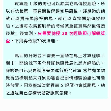
就算是 1 級的馬也可以給其它馬傳授經驗，所
以在信長第一章通關後解鎖完馬廄後，錢足夠的話
就可以買光馬廄裡的馬，就可以直接開始傳授經
驗，之後每次馬廄刷新的時候就重複買馬然後傳授
經驗；經實測，
只需要傳授 20 次經驗即可解鎖獎
盃
，不用再傳授20次技能。
馬匹的升級並不需要一直騎在馬上才算經驗，
關卡一開始就下馬全程腳跑殺敵馬也是有經驗的，
應該是自己只要裝備著馬進行戰鬥就算 當然如果你
覺得這樣刷起來好累影響自己劇情體驗的話也可暫
時放置，因為堅城演武裡面 S 評價也會獎勵馬，總
之還是自己怎樣玩著舒服就怎樣。