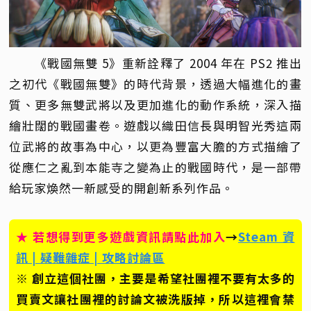
《戰國無雙 5》重新詮釋了 2004 年在 PS2 推出
之初代《戰國無雙》的時代背景，透過大幅進化的畫
質、更多無雙武將以及更加進化的動作系統，深入描
繪壯闊的戰國畫卷。遊戲以織田信長與明智光秀這兩
位武將的故事為中心，以更為豐富大膽的方式描繪了
從應仁之亂到本能寺之變為止的戰國時代，是一部帶
給玩家煥然一新感受的開創新系列作品。
★ 若想得到更多遊戲資訊請點此加入
→
Steam 資
訊 | 疑難雜症 | 攻略討論區
※ 創立這個社團，主要是希望社團裡不要有太多的
買賣文讓社團裡的討論文被洗版掉，所以這裡會禁