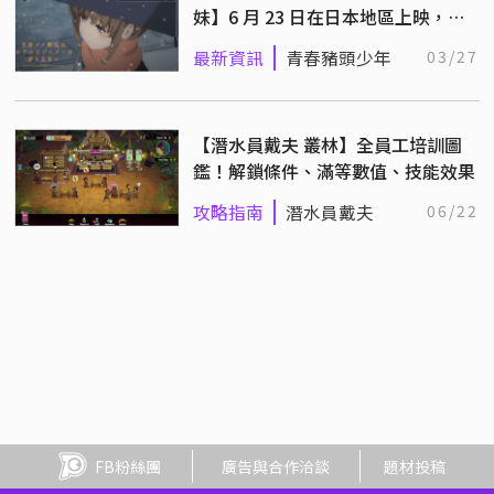
妹】6 月 23 日在日本地區上映，正
式預告搶先看！
最新資訊
青春豬頭少年
03/27
【潛水員戴夫 叢林】全員工培訓圖
鑑！解鎖條件、滿等數值、技能效果
攻略指南
潛水員戴夫
06/22
FB粉絲團
廣告與合作洽談
題材投稿