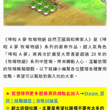
《哆啦 A 夢 牧場物語 自然王國與和樂家人》是《哆
啦 A 夢 牧場物語》系列的最新作品，超人氣角色
「哆啦 A 夢」將再次於廣受大眾喜愛超過 20 年的
《牧場物語》系列中登場，帶來觸動人心、溫馨悠閒
的牧場模擬遊戲，以下就讓小編幫各位整理各種實用
攻略，希望可以幫助到剛入坑的大家。
★ 若想得到更多遊戲資訊請點此加入
→
Steam 資
訊 | 疑難雜症 | 攻略討論區
※ 創立這個社團，主要是希望社團裡不要有太多的