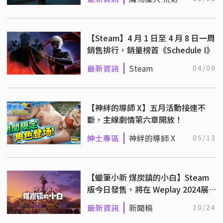
【Steam】4 月 1 日至 4 月 8 日一周
銷售排行，銷量榜首《Schedule I》
最新資訊
Steam
04/09
【神絆的導師 X】五月活動接連不
斷，主線劇情第六章開放！
紳士專區
神絆的導師 X
05/13
【蠟筆小新 煤炭鎮的小白】Steam
版今日發售，將在 Weplay 2024展
出！
最新資訊
新聞稿
10/24