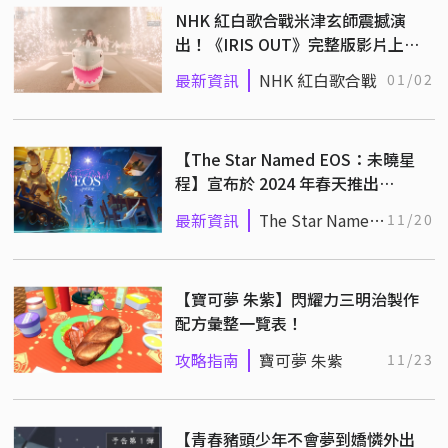
NHK 紅白歌合戰米津玄師震撼演
出！《IRIS OUT》完整版影片上
架，一鏡到底引爆全球！
最新資訊
NHK 紅白歌合戰
01/02
【The Star Named EOS：未曉星
程】宣布於 2024 年春天推出
Nintendo Switch 版！
最新資訊
The Star Named
11/20
EOS
【寶可夢 朱紫】閃耀力三明治製作
配方彙整一覽表！
攻略指南
寶可夢 朱紫
11/23
【青春豬頭少年不會夢到嬌憐外出