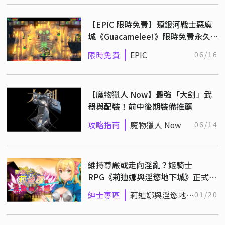
【EPIC 限時免費】類銀河戰士惡魔
城《Guacamelee!》限時免費永久
保存！
限時免費
EPIC
06/16
【魔物獵人 Now】最強「大劍」武
器與配裝！前中後期裝備推薦
攻略指南
魔物獵人 Now
06/14
維持尊嚴或走向淫亂？姬騎士
RPG《莉迪娜與淫慾地下城》正式上
市
紳士專區
莉迪娜與淫慾地下
01/20
城