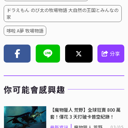
ドラえもん のび太の牧場物語 大自然の王国とみんなの
家
哆啦 A夢 牧場物語
分享
你可能會感興趣
【魔物獵人 荒野】全球狂賣 800 萬
套！僅花 3 天打破卡普空紀錄！
最新資訊
魔物獵人 荒野
03/05