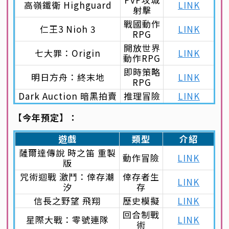
高嶺鐵衛 Highguard
LINK
射擊
戰國動作
仁王3 Nioh 3
LINK
RPG
開放世界
七大罪：Origin
LINK
動作RPG
即時策略
明日方舟：終末地
LINK
RPG
Dark Auction 暗黑拍賣
推理冒險
LINK
【今年預定】：
遊戲
類型
介紹
薩爾達傳說 時之笛 重製
動作冒險
LINK
版
咒術迴戰 激鬥：倖存潮
倖存者生
LINK
汐
存
信長之野望 飛翔
歷史模擬
LINK
回合制戰
星際大戰：零號連隊
LINK
術