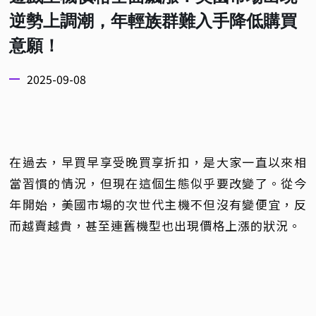
逆勢上調潮，年輕族群難入手降低購買
意願！
2025-09-08
在過去，早買早享受晚買享折扣，是大家一直以來相