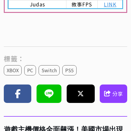
Judas
敘事FPS
LINK
標籤：
XBOX
PC
Switch
PS5
分享
遊戲主機價格全面飆漲！美國市場出現