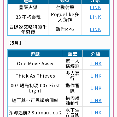
遊戲
類型
介紹
星際火狐
空戰射擊
LINK
Roguelike多
33 不朽靈魂
LINK
人動作
冒險家艾略特的千
動作RPG
LINK
年奇譚
【5月】：
遊戲
類型
介紹
第一人
One Move Away
LINK
稱解謎
多人潛
Thick As Thieves
LINK
行
007 曙光初現 007 First
動作冒
LINK
Light
險
橫向捲
耀西與不可思議的圖鑑
LINK
軸動作
水下生
深海迷航2 Subnautica 2
LINK
存冒險