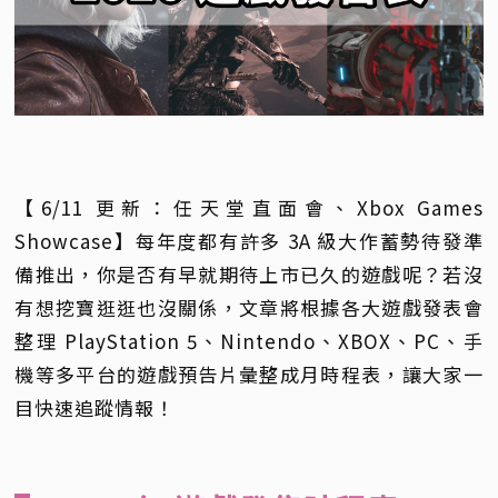
【6/11 更新：任天堂直面會、Xbox Games
Showcase】每年度都有許多 3A 級大作蓄勢待發準
備推出，你是否有早就期待上市已久的遊戲呢？若沒
有想挖寶逛逛也沒關係，文章將根據各大遊戲發表會
整理 PlayStation 5、Nintendo、XBOX、PC、手
機等多平台的遊戲預告片彙整成月時程表，讓大家一
目快速追蹤情報！