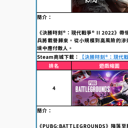
簡介：
《決勝時刻®：現代戰爭® II 2022
兵將載譽歸來。從小規模到高風險的滲
境中應付敵人。
Steam商城下載：
【決勝時刻®：現代戰爭®
排名
遊戲縮圖
4
簡介：
《PUBG:BATTLEGROUNDS