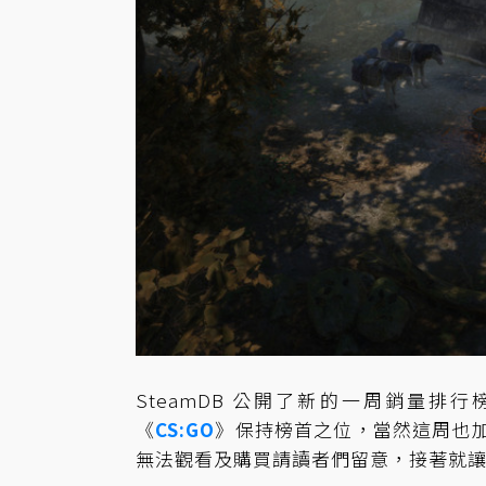
SteamDB 公開了新的一周銷量排
《
CS:GO
》保持榜首之位，當然這周也
無法觀看及購買請讀者們留意，接著就