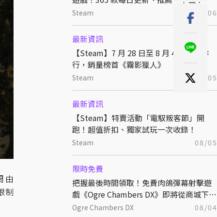
Steam
08/0
最新資訊
【Steam】7 月 28 日至 8 月 4 日銷售排
行，銷量榜首《霧影獵人》
Steam
08/0
最新資訊
【Steam】特賣活動「電馭叛客節」開
跑！超值折扣、獨家試玩一次收錄！
Steam
08/0
限時免費
周由
把握最後時間領取！免費肉鴿彈幕射擊遊
限制
戲《Ogre Chambers DX》即將從商城下
架！
Ogre Chambers DX
08/0