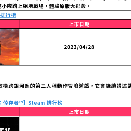
成小隊踏上絕地戰場，體驗原版大逃殺。
 排行榜
上市日期
2023/04/28
》是一款橫跨銀河系的第三人稱動作冒險遊戲，它會繼續講述
地：倖存者™】Steam 排行榜
上市日期