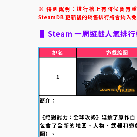
※ 特別說明：排行榜上有時候會有
SteamDB 更新後的銷售排行將會納入
▌Steam 一周遊戲人氣排行
排名
遊戲縮圖
1
簡介：
《絕對武力：全球攻勢》延續了原作自 
包含了全新的地圖、人物、武器和遊戲模
圖）。