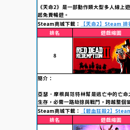
《天命2》是一部動作類大型多人線上
起免費暢遊。
Steam商城下載：
【天命2】Steam 
排名
遊戲縮圖
8
簡介：
亞瑟．摩根與范特林幫是逃亡中的亡命
生存，必需一路劫掠與戰鬥，跨越整個
Steam商城下載：
【碧血狂殺2】Stea
排名
遊戲縮圖