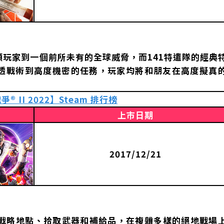
》帶領玩家到一個前所未有的全球威脅，而141特遣隊的經典
透戰術到高度機密的任務，玩家均將和朋友在高度擬真
 II 2022】Steam 排行榜
上市日期
2017/12/21
》降落至戰略地點、拾取武器和補給品，在複雜多樣的絕地戰場