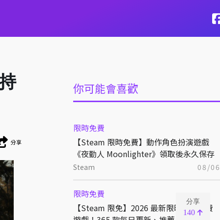
》持
你可能會喜歡
限時免費
【Steam 限時免費】動作角色扮演遊戲
分享
《夜勤人 Moonlighter》領取後永久保存
Steam
08/0
限時免費
分享
【Steam 限免】2026 最新限時優惠免費
140
遊戲！365 款每日更新、推薦、下載！