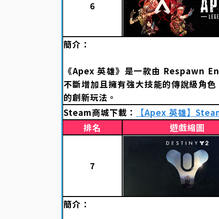
6
簡介：
《Apex 英雄》是一款由 Respawn 
不斷增加且擁有強大技能的傳說級角色
的創新玩法。
Steam商城下載：
【Apex 英雄】Ste
排名
遊戲縮圖
7
簡介：