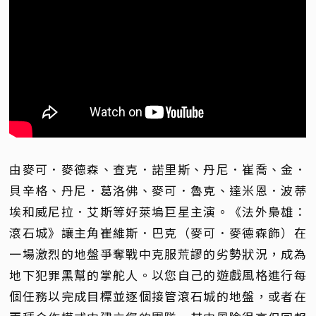
由麥可．麥德森、查克．諾里斯、丹尼．崔喬、金．
貝辛格、丹尼．葛洛佛、麥可．魯克、達米恩．波蒂
埃和威尼拉．艾斯等好萊塢巨星主演。《法外梟雄：
滾石城》讓主角崔維斯．巴克（麥可．麥德森飾）在
一場激烈的地盤爭奪戰中克服荒謬的劣勢狀況，成為
地下犯罪黑幫的掌舵人。以您自己的遊戲風格進行每
個任務以完成目標並逐個接管滾石城的地盤，或者在