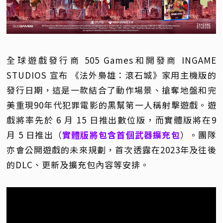
全球遊戲發行商 505 Games和開發商 INGAME
STUDIOS 宣布 《法外梟雄：滾石城》家用主機版的
發行日期，這是一款結合了動作場景、搶奪地盤和完
美重現90年代犯罪電影的黑幫第一人稱射擊遊戲。遊
戲將率先於 6 月 15 日推出數位版，而實體版將在9
月 5 日推出（
實體版將包含首個武器擴充包
）。團隊
亦會公開遊戲的未來規劃，首次透露在2023年及往後
的DLC、更新及擴充包內容等安排。