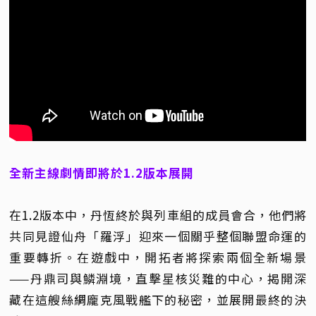
全新主線劇情即將於1.2版本展開
在1.2版本中，丹恆終於與列車組的成員會合，他們將
共同見證仙舟「羅浮」迎來一個關乎整個聯盟命運的
重要轉折。在遊戲中，開拓者將探索兩個全新場景
——丹鼎司與鱗淵境，直擊星核災難的中心，揭開深
藏在這艘絲綢龐克風戰艦下的秘密，並展開最終的決