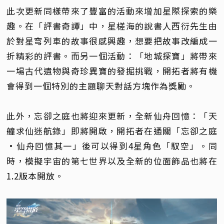
此次更新同樣帶來了豐富的活動來增加星際探索的樂
趣。在「評書奇譚」中，星槎海的說書人西衍先生由
於對星穹列車的故事很感興趣，想要把故事改編成一
折精彩的評書。而另一個活動：「地城探寶」將帶來
一場古代遺物與奇珍異寶的發掘挑戰，開拓者將有機
會得到一個特別的主題聊天對話方塊作為獎勵。
此外，忘卻之庭也將迎來更新，全新仙舟回憶：「天
艟求仙迷航錄」即將開啟，開拓者在通關「忘卻之庭
•仙舟回憶其一」後可以得到4星角色「馭空」。同
時，模擬宇宙的第七世界以及全新的位面飾品也將在
1.2版本開放。