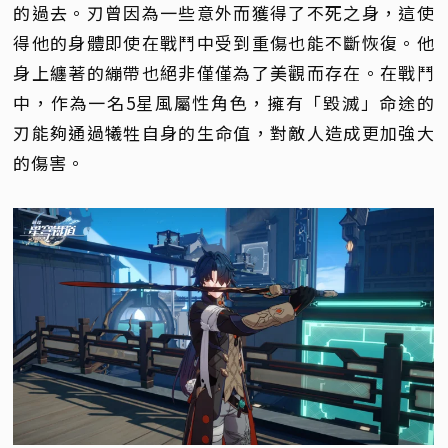
的過去。刃曾因為一些意外而獲得了不死之身，這使
得他的身體即使在戰鬥中受到重傷也能不斷恢復。他
身上纏著的繃帶也絕非僅僅為了美觀而存在。在戰鬥
中，作為一名5星風屬性角色，擁有「毀滅」命途的
刃能夠通過犧牲自身的生命值，對敵人造成更加強大
的傷害。