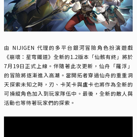
由 NIJIGEN 代理的多平台銀河冒險角色扮演遊戲
《崩壞：星穹鐵道》全新的1.2版本「仙骸有終」將於
7月19日正式上線。伴隨著此次更新，仙舟「羅浮」
的冒險將逐漸進入高潮。當開拓者穿過仙舟的重重洞
天探索未知之時，刃、卡芙卡與盧卡也將作為全新的
可操縱角色加入到玩家隊伍中。最後，全新的敵人與
活動也等待著玩家們的探索。