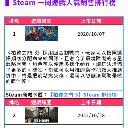
▌Steam 一周遊戲人氣銷售排行榜
排名
遊戲縮圖
上市日期
1
2020/10/07
《柏德之門 3》採用回合制戰鬥，玩家可以按照選
擇順序分配命令給團隊，且融合了環境障礙的考量
戰略因素。角色可以使用多樣化動作，讓玩法增添
了更多的可能性，例如可以用推的動作把敵人推到
坑中，或是把箭點燃火焰，還可以想辦法幫助暈眩
的同伴等。
Steam商城下載：
【柏德之門 3】Steam 排行榜
排名
遊戲縮圖
上市日期
2
2022/10/28