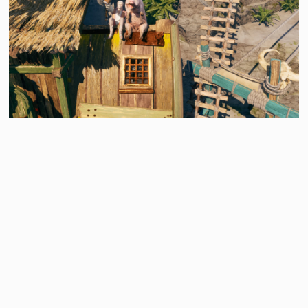
SteamDB 公開了新的一周銷量排行榜，擷取時間是
從
7
月 28 日 至 8 月 4 日止
，本周由《霧影獵人》
獲得銷量榜首，有些版本因為國家的限制無法觀看及
購買請讀者們留意，接著就讓我們一起來看看上周有
哪些暢銷的遊戲吧！
特別說明
排行榜上偶爾會有重複的項目，大致是因為遊戲有
分多版本並不是誤植！