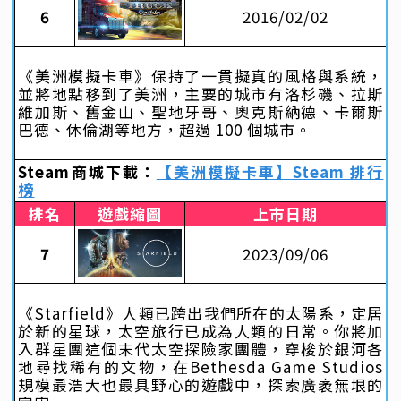
6
2016/02/02
《美洲模擬卡車》保持了一貫擬真的風格與系統，
並將地點移到了美洲，主要的城市有洛杉磯、拉斯
維加斯、舊金山、聖地牙哥、奧克斯納德、卡爾斯
巴德、休倫湖等地方，超過 100 個城市。
Steam商城下載：
【美洲模擬卡車】Steam 排行
榜
排名
遊戲縮圖
上市日期
7
2023/09/06
《Starfield》人類已跨出我們所在的太陽系，定居
於新的星球，太空旅行已成為人類的日常。你將加
入群星團這個末代太空探險家團體，穿梭於銀河各
地尋找稀有的文物，在Bethesda Game Studios
規模最浩大也最具野心的遊戲中，探索廣袤無垠的