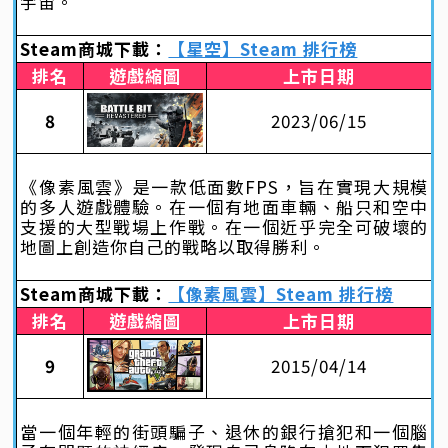
宇宙。
Steam商城下載：
【星空】Steam 排行榜
排名
遊戲縮圖
上市日期
8
2023/06/15
《像素風雲》是一款低面數FPS，旨在實現大規模
的多人遊戲體驗。在一個有地面車輛、船只和空中
支援的大型戰場上作戰。在一個近乎完全可破壞的
地圖上創造你自己的戰略以取得勝利。
Steam商城下載：
【像素風雲】Steam 排行榜
排名
遊戲縮圖
上市日期
9
2015/04/14
當一個年輕的街頭騙子、退休的銀行搶犯和一個腦