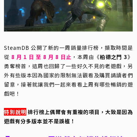
SteamDB 公開了新的一周銷量排行榜，擷取時間是
從
8 月 1 日 至 8 月 8 日止
，本周由《
柏德之門 3
》
勇奪榜首，這周也回歸了一些好久不見的老遊戲，另
外有些版本因為國家的限制無法觀看及購買請讀者們
留意，接著就讓我們一起來看看上周有哪些暢銷的遊
戲吧！
特別說明
排行榜上偶爾會有重複的項目，大致是因為
遊戲有分多版本並不是誤植！