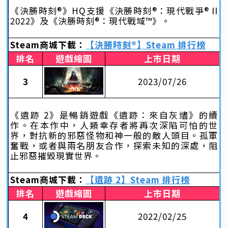
《決勝時刻®》HQ支援《決勝時刻®：現代戰爭® II
2022》及《決勝時刻®：現代戰域™》。
Steam商城下載：
【決勝時刻®】Steam 排行榜
排名
遊戲縮圖
上市日期
3
2023/07/26
《遺跡 2》是暢銷遊戲《遺跡：來自灰燼》的續
作。在本作中，人類幸存者將再次深陷可怕的世
界，對抗新的邪惡怪物和神一般的敵人頭目。孤軍
奮戰，或者與兩名朋友合作，探索未知的深處，阻
止邪惡摧毀現實世界。
Steam商城下載：
【遺跡 2】Steam 排行榜
排名
遊戲縮圖
上市日期
4
2022/02/25