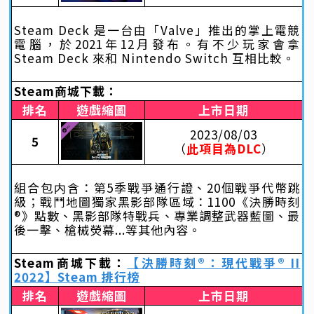
Steam Deck 是一台由「Valve」推出的掌上電競
電腦，於2021年12月發布。有不少玩家會拿
Steam Deck 來和 Nintendo Switch 互相比較。
Steam商城下載：
排名
遊戲縮圖
上市日期
2023/08/03
5
（
此項目為DLC
）
組合包内含：第5季戰爭通行證、20個戰爭代幣跳
級；戰鬥地圖獨家黑影部隊區域：1100《決勝時刻
®》點數、黑影部隊特戰兵、專業調整武器藍圖、最
後一擊、槍械熒幕...等其他內容。
Steam商城下載：
【決勝時刻®：現代戰爭® II
2022】Steam 排行榜
排名
遊戲縮圖
上市日期