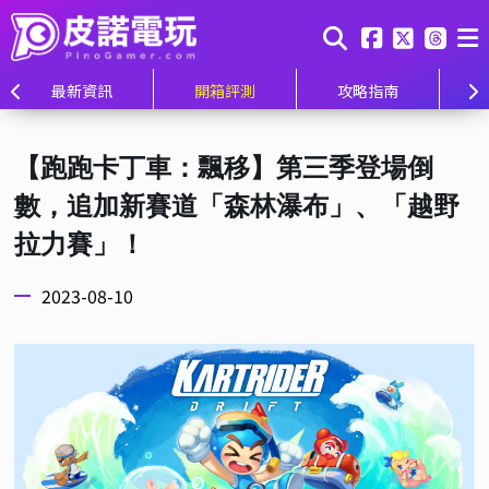
最新資訊
開箱評測
攻略指南
【跑跑卡丁車：飄移】第三季登場倒
數，追加新賽道「森林瀑布」、「越野
拉力賽」！
2023-08-10