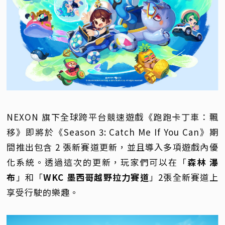
NEXON 旗下全球跨平台競速遊戲《跑跑卡丁車：飄
移》即將於《Season 3: Catch Me If You Can》期
間推出包含 2 張新賽道更新，並且導入多項遊戲內優
化系統。透過這次的更新，玩家們可以在「
森林 瀑
布
」和「
WKC 墨西哥越野拉力賽道
」2張全新賽道上
享受行駛的樂趣。