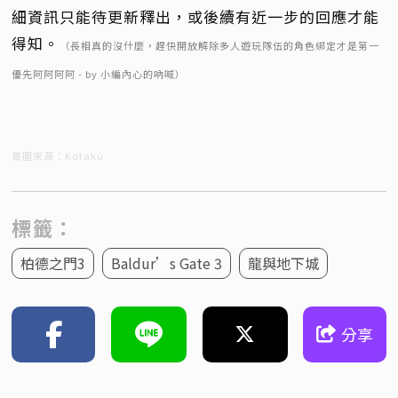
細資訊只能待更新釋出，或後續有近一步的回應才能
得知。
（長相真的沒什麼，趕快開放解除多人遊玩隊伍的角色綁定才是第一
優先阿阿阿阿 - by 小編內心的吶喊）
首圖來源：Kotaku
標籤：
柏德之門3
Baldur’s Gate 3
龍與地下城
分享