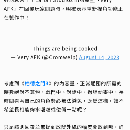
AFK」在回覆玩家問題時，明確表示重新捏角功能正
在製作中！
Things are being cooked
— Very AFK (@Cromwelp)
August 14, 2023
考慮到《
柏德之門3
》的內容量，正常通關的所需的
時數絕對不算短，戰鬥中、對話中、過場動畫中，長
時間看著自己的角色勢必無法避免，既然這樣，誰不
希望長相能夠水噹噹或俊俏一點呢？
只是該則回覆並無提到改變外貌的幅度開放到哪，詳