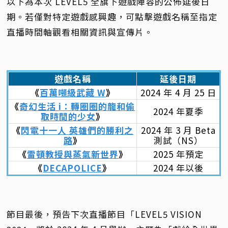
以下為本次 LEVEL5 全旗下遊戲陣容的公佈延後日
期。若僅對特定遊戲感興趣，可點擊遊戲名稱至指定
直播時間軸觀看相關資訊與宣傳片。
遊戲名稱
延後日期
《
百萬噸級武藏 W
》
2024 年 4 月 25 日
《
奇幻生活 i：轉圈圈的龍和偷
2024 年夏季
取時間的少女
》
《
閃電十一人 英雄們的勝利之
2024 年 3 月 Beta
路
》
測試（NS）
《
雷頓教授與蒸氣新世界
》
2025 年預定
《
DECAPOLICE
》
2024 年以後
節目最後，預告下次直播節目「LEVEL5 VISION