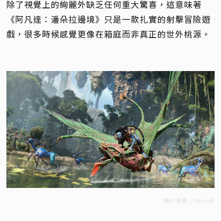
除了視覺上的絢麗外缺乏任何重大驚喜，這意味著
《阿凡達：潘朵拉邊境》只是一款扎實的射擊冒險遊
戲，很多時候感覺更像在箱庭而非真正的世外桃源。
圖片來源：Ubisoft