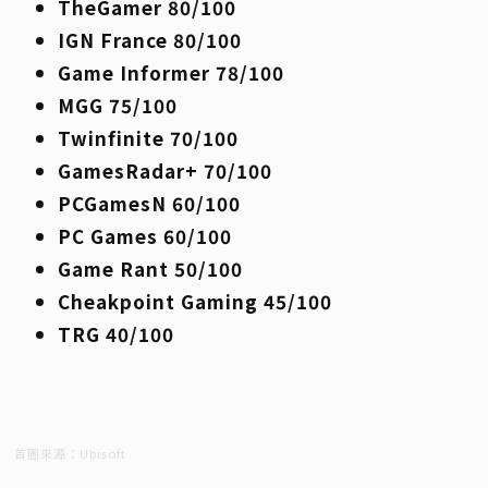
TheGamer 80/100
IGN France 80/100
Game Informer 78/100
MGG 75/100
Twinfinite 70/100
GamesRadar+ 70/100
PCGamesN 60/100
PC Games 60/100
Game Rant 50/100
Cheakpoint Gaming 45/100
TRG 40/100
首圖來源：Ubisoft