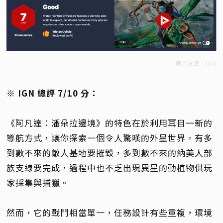
圖片來源：IGN
※ IGN 總評 7/10 分：
《阿凡達：潘朵拉邊境》的特色在於利用耳目一新的
導航方式，讓你探索一個令人驚嘆的外星世界。有多
到數不來的敵人基地要摧毀，多到數不來的納美人部
族支線要完成，過程中也不乏出現異星的動植物供玩
家採集與捕獵。
然而，它的戰鬥相當單一，任務設計有些重複，環境