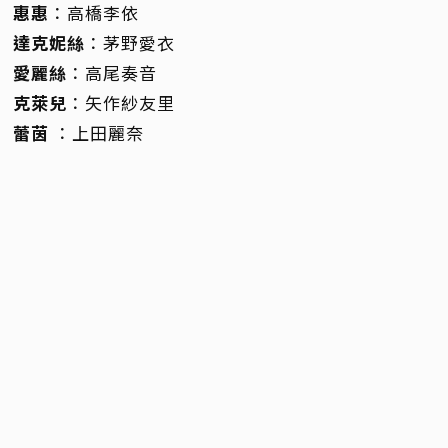
惠惠
：高橋李依
達克妮絲
：茅野愛衣
愛麗絲
：高尾奏音
克萊兒
：矢作紗友里
蕾茵
：上田麗奈