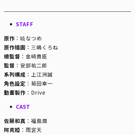
STAFF
原作
：暁なつめ
原作插圖
：三嶋くろね
總監督
：金崎貴臣
監督
：安部祐二郎
系列構成
：上江洲誠
角色設定
：菊田幸一
動畫製作
：Drive
CAST
佐藤和真
：福島潤
阿克婭
：雨宮天