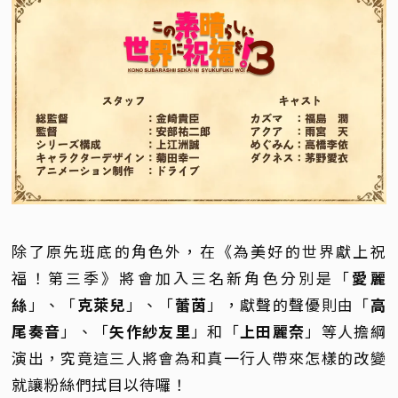
除了原先班底的角色外，在《為美好的世界獻上祝
福！第三季》將會加入三名新角色分別是「
愛麗
絲
」、「
克萊兒
」、「
蕾茵
」，獻聲的聲優則由「
高
尾奏音
」、「
矢作紗友里
」和「
上田麗奈
」等人擔綱
演出，究竟這三人將會為和真一行人帶來怎樣的改變
就讓粉絲們拭目以待囉！