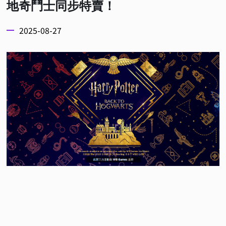
地奇鬥士同步特賣！
2025-08-27
如果你是喜愛魔法世界且還沒體驗過《霍格華茲的傳
承》的玩家有福啦！近日，華納兄弟遊戲於 Steam
平台推出「
回到霍格華茲慶典！
」的活動，這款自推