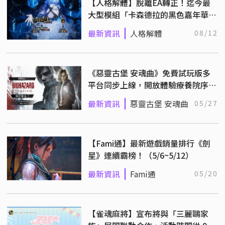
【人格解體】脫離EA轉正！迄今最
大型模組「卡森德拉的黑色嘉年華」
正式上線！
最新資訊
人格解體
08/12
《惡靈古堡 安魂曲》免費試玩版多
平台同步上線，開放體驗療養院序章
驚悚內容！
最新資訊
惡靈古堡 安魂曲
05/27
【Fami通】最新遊戲銷量排行《劍
星》連續霸榜！（5/6~5/12）
最新資訊
Fami通
05/20
【雀魂麻將】宣布將與「三麗鷗家