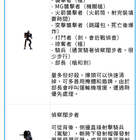
- MG襲擊者（機關槍）
- 火箭襲擊者（火箭筒，射完裝填
要時間）
- 突擊襲擊者（跳躍包，死亡後爆
炸）
- 打鬥者（劍，會近戰偵查）
- 掠奪者（槍）
- 騎兵（通常騎著偵察闊步者，很
少步行）
- 部長（槍和劍）
量多但好殺，爆頭可以快速清
掉，可多善用掩體和盾牌。由於
部長會呼叫運輸機增援，遭遇時
優先處理。
偵察闊步者
可從背後、側邊直接射擊騎兵
（駕駛），朝胯下發射榴彈發射
器等飛濺武器，或是用重武器射