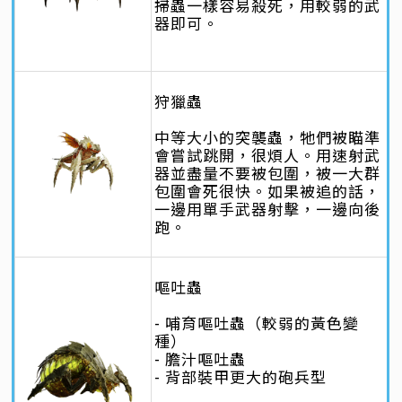
掃蟲一樣容易殺死，用較弱的武
器即可。
狩獵蟲
中等大小的突襲蟲，牠們被瞄準
會嘗試跳開，很煩人。用速射武
器並盡量不要被包圍，被一大群
包圍會死很快。如果被追的話，
一邊用單手武器射擊，一邊向後
跑。
嘔吐蟲
- 哺育嘔吐蟲（較弱的黃色變
種）
- 膽汁嘔吐蟲
- 背部裝甲更大的砲兵型