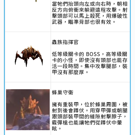
當牠們抬頭向左或向右時，朝相
反方向俯衝來躲避遠程攻擊。射
擊頭部可以馬上殺死，用爆破性
武器，瞄準背部也很有效。
蟲族指揮官
低等級關卡的 BOSS，高等級關
卡的小怪，即使沒有頭部也能存
活一段時間。集中攻擊腿部，裝
甲沒有那麼厚。
蜂巢守衛
擁有重裝甲，位於蜂巢周圍，被
射到後會蹲伏。用穿甲彈或朝腿
跟頭部裝甲間的縫隙射擊脖子，
霰彈槍也能讓牠們從蹲伏中暈
眩。