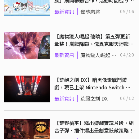
族」展開聯動合作，活動時間從 9 月
25 日起！
最新資訊
雀魂麻將
09/16
【魔物獵人崛起 破曉】第五彈更新
彙整！嵐龍降臨、傀異克服天迴龍、
6月最終更新
最新資訊
魔物獵人崛起 破
04/20
曉
【荒絕之劍 DX】暗黑像素戰鬥遊
戲，現已上架 Nintendo Switch 與
PC 平台！
最新資訊
荒絕之劍 DX
06/12
【荒野槍巫】釋出遊戲實玩片段，組
合子彈、插件爆出最創意殺敵策略！