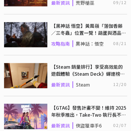
最新資訊
荒野槍巫
09/12
【黑神話 悟空】黃風嶺「落伽香藤
／三冬蟲」位置一覽！葫蘆與酒品升
階
攻略指南
黑神話：悟空
08/21
【Steam 銷量排行】享受高效能的
遊戲體驗《Steam Deck》蟬連榜首
（12/12~12/19）
最新資訊
Steam
12/20
【GTA6】發售計畫不變！維持 2025
年秋季推出，Take-Two 執行長不敢
斷言，但強調很有希望
最新資訊
俠盜獵車手6
02/07