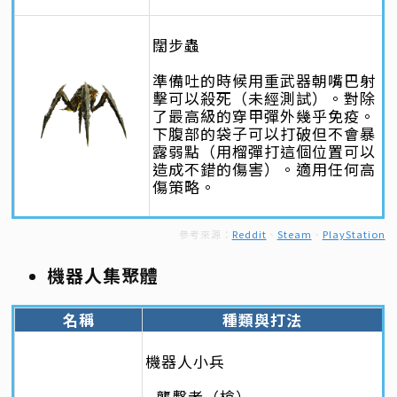
闊步蟲
準備吐的時候用重武器朝嘴巴射
擊可以殺死（未經測試）。對除
了最高級的穿甲彈外幾乎免疫。
下腹部的袋子可以打破但不會暴
露弱點（用榴彈打這個位置可以
造成不錯的傷害）。適用任何高
傷策略。
參考來源：
Reddit
、
Steam
、
PlayStation
機器人集聚體
名稱
種類與打法
機器人小兵
- 襲擊者（槍）