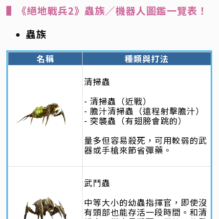
▌《絕地戰兵2》蟲族／機器人圖鑑一覽表！
蟲族
名稱
種類與打法
清掃蟲
- 清掃蟲（近戰）
- 膽汁清掃蟲（遠程射擊膽汁）
- 突襲蟲（有翅膀會跳的）
量多但容易殺死，可用較弱的武
器或手槍來節省彈藥。
武鬥蟲
中等大小的幼蟲指揮官，即使沒
有頭部也能存活一段時間。和清