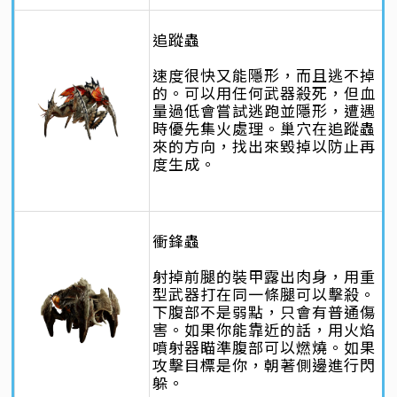
追蹤蟲
速度很快又能隱形，而且逃不掉
的。可以用任何武器殺死，但血
量過低會嘗試逃跑並隱形，遭遇
時優先集火處理。巢穴在追蹤蟲
來的方向，找出來毀掉以防止再
度生成。
衝鋒蟲
射掉前腿的裝甲露出肉身，用重
型武器打在同一條腿可以擊殺。
下腹部不是弱點，只會有普通傷
害。如果你能靠近的話，用火焰
噴射器瞄準腹部可以燃燒。如果
攻擊目標是你，朝著側邊進行閃
躲。