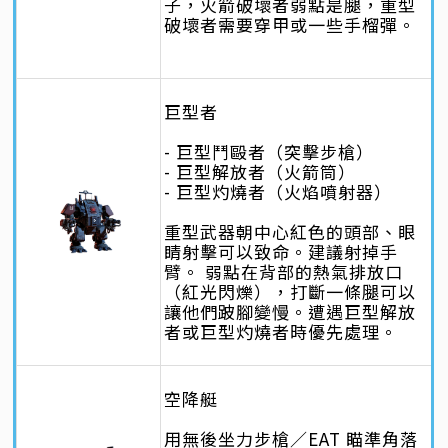
子，火箭破壞者弱點是腿，重型
破壞者需要穿甲或一些手榴彈。
巨型者
- 巨型鬥毆者（突擊步槍）
- 巨型解放者（火箭筒）
- 巨型灼燒者（火焰噴射器）
重型武器朝中心紅色的頭部、眼
睛射擊可以致命。建議射掉手
臂。 弱點在背部的熱氣排放口
（紅光閃爍），打斷一條腿可以
讓他們跛腳變慢。遭遇巨型解放
者或巨型灼燒者時優先處理。
空降艇
用無後坐力步槍／EAT 瞄準角落