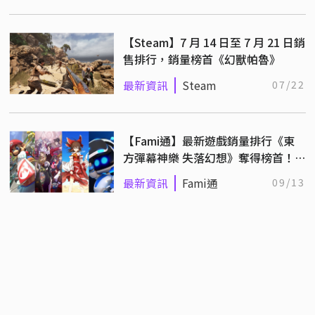
【Steam】7 月 14 日至 7 月 21 日銷
售排行，銷量榜首《幻獸帕魯》
最新資訊
Steam
07/22
【Fami通】最新遊戲銷量排行《東
方彈幕神樂 失落幻想》奪得榜首！
（9/2~9/8）
最新資訊
Fami通
09/13