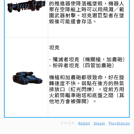
的推進器使降落艦墜毀，機器人
聚在空降艇上時可以用飛濺／範
圍武器射擊。坦克跟巨型者在墜
毀後可能還會存活。
坦克
- 殲滅者坦克（機關槍，加農砲）
- 粉碎者坦克（四管加農砲）
機槍和加農砲都很致命，好在旋
轉速度不快。弱點在後方的熱氣
排放口（紅光閃爍）。從前方用
火箭筒瞄準砲塔和底盤之間（其
他地方會被彈開）。
參考來源：
Reddit
、
Steam
、
PlayStation