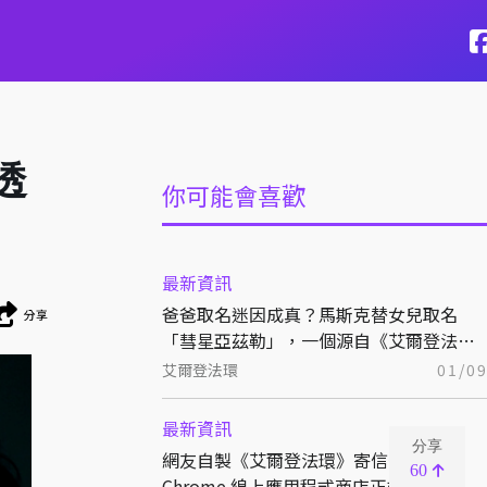
透
你可能會喜歡
最新資訊
爸爸取名迷因成真？馬斯克替女兒取名
分享
「彗星亞茲勒」，一個源自《艾爾登法
環》的超強法術
艾爾登法環
01/0
最新資訊
分享
網友自製《艾爾登法環》寄信特效插件
60
Chrome 線上應用程式商店正式上線！