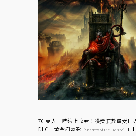
70 萬人同時線上收看！獲獎無數備受
DLC「黃金樹幽影
」
（Shadow of the Erdtree）