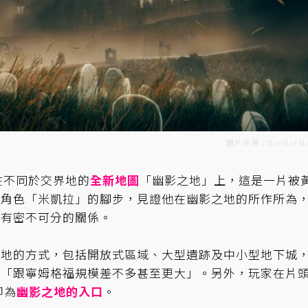
圖片來源：Bandai N
在不同於交界地的
全新地圖
「幽影之地」上，這是一片被
鍵角色「米凱拉」的腳步，見證他在幽影之地的所作所為
王有密不可分的關係。
界地的方式，包括開放式區域、大型遺跡及中小型地下城
是「跟寧姆格福規模差不多甚至更大」。另外，玩家在片
即為
幽影之地的入口
。