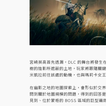
宮崎英高首先透漏，DLC 的舞台將發生
樹的陰影所遮蔽的土地，玩家將跟隨關
米凱拉前往該處的動機，也與瑪莉卡女
在幽影之地的地圖探索上，會形似於交
問到關於地圖規模的問題，得到的回答
見到、位於蒙格的 BOSS 區域的巨型繭