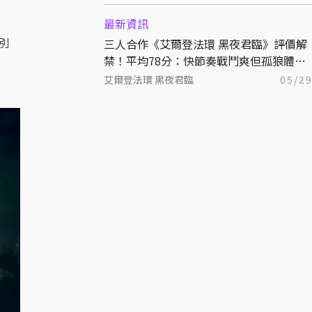
最新資訊
別
三人合作《艾爾登法環 黑夜君臨》評價解
禁！平均78分：快節奏戰鬥爽但孤狼體驗
差
艾爾登法環 黑夜君臨
05/2