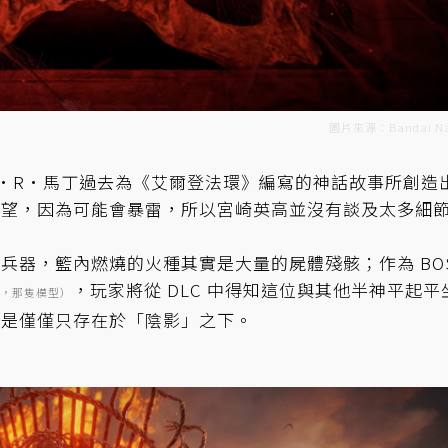
圖片來源：Bandai N
·R·馬丁過去為《艾爾登法環》編寫的神話故事所創造
失望，因為可能會暴雷，所以宮崎英高並沒有談及太多細
兵器，籃內燃燒的火種其實是大量的屍體殘骸；作為 BO
，玩家將從 DLC 中得知這位與其他半神平起平
，那隻模型）
而是僅僅只存在於「陰影」之下。