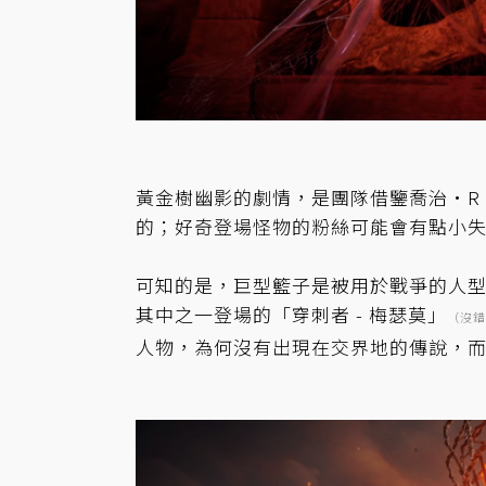
黃金樹幽影的劇情，是團隊借鑒喬治·R
的；好奇登場怪物的粉絲可能會有點小
可知的是，巨型籃子是被用於戰爭的人型
其中之一登場的「穿刺者 - 梅瑟莫」
（沒錯
人物，為何沒有出現在交界地的傳說，