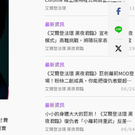
艾爾登法環
09/1
最新資訊
《艾爾登法環 黑夜君臨》宣布實裝「深夜
模式」高難挑戰，將隨玩家表現增加難度
艾爾登法環 黑夜君臨
08/2
最新資訊
《艾爾登法環 黑夜君臨》巨劍蘿莉MOD登
場！粉絲二創成真，你能把復仇者變超小
一隻
艾爾登法環 黑夜君臨
06/2
最新資訊
小小的身體大大的巨劍！《艾爾登法環 黑
付費
夜君臨》復仇者「小蘿莉持重武」反差萌
開實
激創作
艾爾登法環 黑夜君臨
06/0