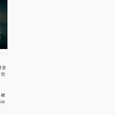
amco
黃金
，而
，被
頭中