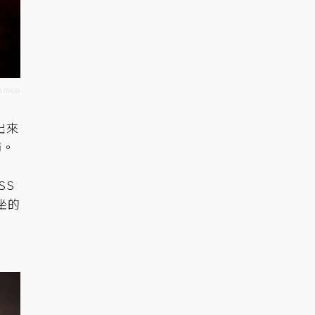
amco
出來
節。
SS
坐的