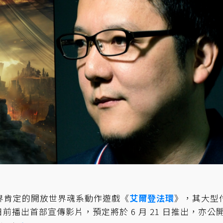
世界肯定的開放世界魂系動作遊戲《
艾爾登法環
》，其大型
日前播出首部宣傳影片，預定將於 6 月 21 日推出，亦公