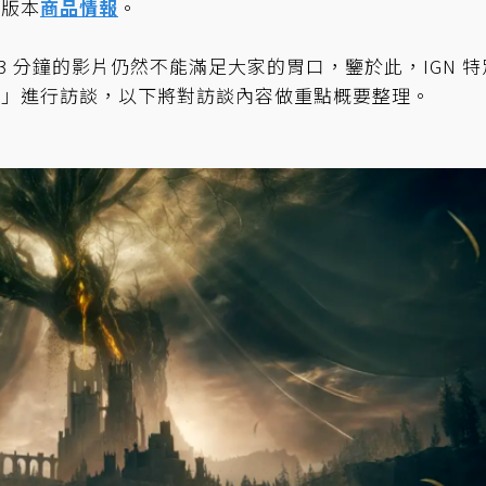
各版本
商品情報
。
 3 分鐘的影片仍然不能滿足大家的胃口，鑒於此，IGN 特
高」進行訪談，以下將對訪談內容做重點概要整理。