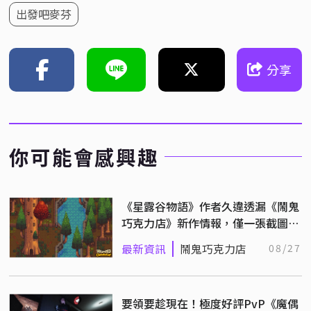
出發吧麥芬
分享
你可能會感興趣
《星露谷物語》作者久違透漏《鬧鬼
巧克力店》新作情報，僅一張截圖就
引發熱烈討論！
最新資訊
鬧鬼巧克力店
08/27
要領要趁現在！極度好評PvP《魔偶