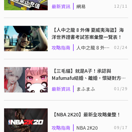
對，長大後贊成
最新資訊
網易
12/11
【人中之龍 8 外傳 夏威夷海盜】海
洋世界證書考試答案彙整一覽表！
攻略指南
人中之龍 8 外傳
02/24
夏威夷海盜
【三毛貓】就是A子！承認與
Mafumafu結婚、離婚，懷疑對方外
遇但否認情勒一事
最新資訊
まふまふ
01/29
【NBA 2K20】最新全攻略彙整！
攻略指南
NBA 2K20
09/17