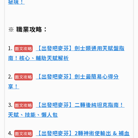
祕境！
※ 職業攻略：
1.
【出發吧麥芬】劍士類通用天賦盤指
圖文攻略
南！核心、輔助天賦解析
2.
【出發吧麥芬】劍士最簡易心得分
圖文攻略
享！
3.
【出發吧麥芬】二轉後純坦克指南！
圖文攻略
天賦、技能、懶人包
4.
【出發吧麥芬】2轉神術使輸出 & 補血
圖文攻略