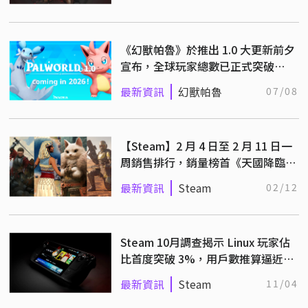
《幻獸帕魯》於推出 1.0 大更新前夕
宣布，全球玩家總數已正式突破
4000 萬人！
最新資訊
幻獸帕魯
07/08
【Steam】2 月 4 日至 2 月 11 日一
周銷售排行，銷量榜首《天國降臨：
救贖 2》
最新資訊
Steam
02/12
Steam 10月調查揭示 Linux 玩家佔
比首度突破 3%，用戶數推算逼近
400 萬人
最新資訊
Steam
11/04