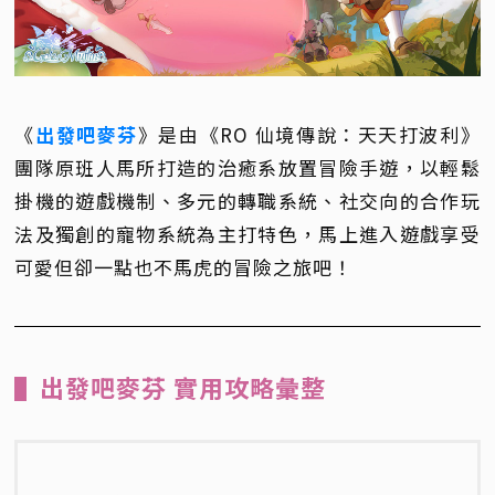
《
出發吧麥芬
》是由《RO 仙境傳說：天天打波利》
團隊原班人馬所打造的治癒系放置冒險手遊，以輕鬆
掛機的遊戲機制、多元的轉職系統、社交向的合作玩
法及獨創的寵物系統為主打特色，馬上進入遊戲享受
可愛但卻一點也不馬虎的冒險之旅吧！
▌出發吧麥芬 實用攻略彙整