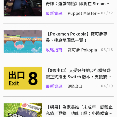
奇譚：遊戲開始》即將在 Steam 平
台永久下架！
最新資訊
Puppet Master:
01/22
The Game
【Pokemon Pokopia】寶可夢專
長、棲息地圖鑑一覽！
攻略指南
寶可夢 Pokopia
03/18
【8號出口】大受好評的步行模擬遊
戲正式推出 Switch 版本，支援繁體
中文！
最新資訊
8號出口
04/19
【網易】為家長推「未成年一鍵禁止
充值／登錄」功能！網：小時候會反