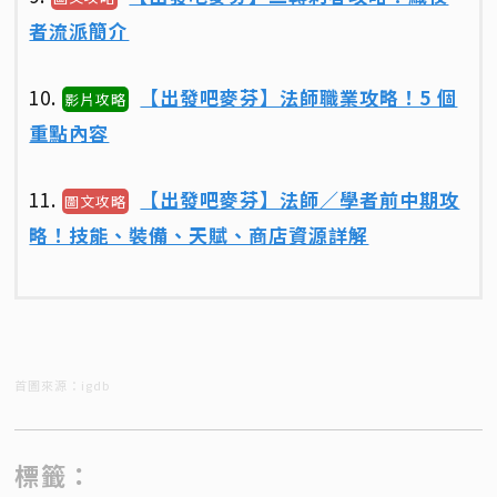
者流派簡介
10.
【出發吧麥芬】法師職業攻略！5 個
影片攻略
重點內容
11.
【出發吧麥芬】法師／學者前中期攻
圖文攻略
略！技能、裝備、天賦、商店資源詳解
首圖來源：igdb
標籤：