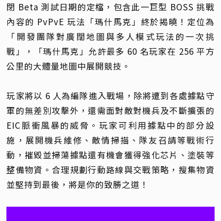
閉 Beta 測試日期的定檔，包含此一巨型 BOSS 挑戰
內容的 PvPvE 玩法「瑪什馬克」終於揭曉！定位為
「開發團隊對廣闊地圖與多人模式玩法的一次挑
戰」，「瑪什馬克」允許最多 60 名玩家在 256 平方
公里的大體量地圖中展開競技。
玩家將以 6 人為編隊進入戰場，除將遭到各處據點守
軍的無差別攻擊外，還需面對敵對機兵及不斷擴張的
EIC脈衝風暴的威脅。玩家可利用據點中的部分設
施，展開機兵維修、敵情掃描、隊友召請等戰術行
動，摧毀並掃蕩據點還有機會獲得強化芯片、塗裝等
整備物資。合理規劃行動路線與交戰策略，搜集物資
並堅持到最後，將是你的致勝之道！