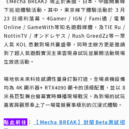
《Mecha BREAK》現正於美國、日本、中國開展線
下巡迴體驗活動，其中，東京線下體驗活動於 3 月
23 日順利落幕。4Gamer / IGN / Fami通 / 電擊
Online / GameWith等知名遊戲媒體，及TIE Ru /
NottinTV / オンドレヤス / Rush GreedZz等一眾
人氣 KOL 悉數到場共襄盛舉，同時主辦方更是邀請
到了超人氣遊戲實況主東雲現身試玩並展開活動現場
生放送活動。
場地依未來科技感調性量身訂製打造，全場桌機設備
均為 4K 顯示器+ RTX4090 顯卡的頂級配置，並以 8
米長巨型舞台螢幕實時轉播現場戰況，為到場的試玩
嘉賓與觀眾奉上了一場電競賽事級別的沉浸式體驗。
點此前往
：​​​​​​
【Mecha BREAK】封閉Beta測試招