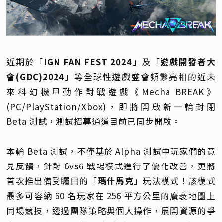
近期於「
IGN FAN FEST 2024
」及「
遊戲開發者大
會(GDC)2024
」等全球性遊戲盛會頻繁亮相的近未
來科幻機甲動作對戰遊戲《Mecha BREAK》
(PC/PlayStation/Xbox)，即將開啟新一輪封閉
Beta 測試，測試招募通道目前已同步開啟。
本輪 Beta 測試，不僅基於 Alpha 測試中玩家們的意
見反饋，針對 6vs6 戰場模式進行了優化改善，更將
首次推出備受矚目的「
瑪什馬克
」玩法模式！該模式
最多可容納 60 名玩家在 256 平方公里的廣袤地圖上
同場競技，透過團隊策略與個人操作，展開資源的爭