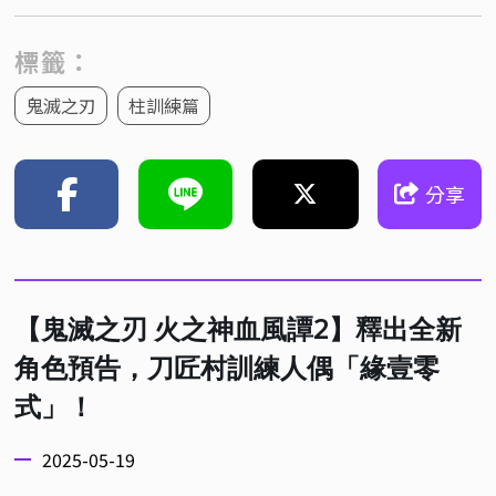
標籤：
鬼滅之刃
柱訓練篇
分享
【鬼滅之刃 火之神血風譚2】釋出全新
角色預告，刀匠村訓練人偶「緣壹零
式」！
2025-05-19