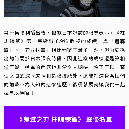
第一集順利播出後，根據日本媒體的報導表示，《柱
訓練篇》第一集繳出 6.9% 收視的成績，與「
遊郭
篇
」、「
刀匠村篇
」相比稍微下滑了一點，但由於播
出的時間於日本深夜時段，因此這樣的成績還是算相
當可觀，這季的內容也非常令人期待，除了可以一窺
柱之間的深厚感情和超強技能外，還能知道身為柱們
的前輩不為人知的悲慘經歷，後續發展就讓我們一起
拭目以待囉！
《鬼滅之刃 柱訓練篇》 聲優名單