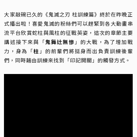
大家敲碗已久的《鬼滅之刃 柱訓練篇》終於在昨晚正
式播出啦！喜愛鬼滅的粉絲們可以趕緊到各大動畫串
流平台欣賞蛇柱與風柱的征戰英姿，這次的章節主要
講述接下來與「
鬼舞辻無慘
」的大戰，為了增加戰
力，身為「
柱
」的前輩們將挺身而出負責訓練後輩
們，同時藉由訓練來找到「印記開關」的觸發方式。