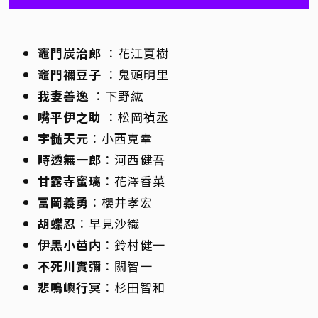
竈門炭治郎
：花江夏樹
竈門禰豆子
：鬼頭明里
我妻善逸
：下野紘
嘴平伊之助
：松岡禎丞
宇髄天元
：小西克幸
時透無一郎
：河西健吾
甘露寺蜜璃
：花澤香菜
冨岡義勇
：櫻井孝宏
胡蝶忍
：早見沙織
伊黒小芭内
：鈴村健一
不死川實彌
：關智一
悲鳴嶼行冥
：杉田智和