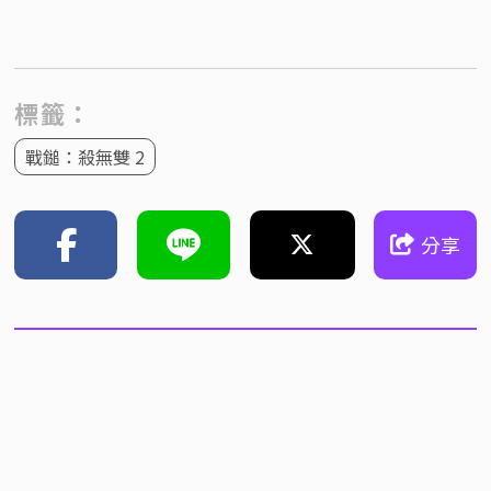
標籤：
戰鎚：殺無雙 2
分享