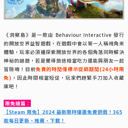
《洞察島》是一款由 Behaviour Interactive 發行
的開放世界益智遊戲，在遊戲中會以第一人稱視角來
體驗，玩家必須邊探索開放世界的各個角落同時解決
神秘的謎題，若是覺得旅途相當吃力還能與朋友一起
冒險唷！目前
免費的時間僅標示促銷期間(24小時限
免)
，因此時間相當短促，玩家們趕緊手刀加入收藏
庫吧！
限免總篇
：
【Steam 限免】2024 最新限時優惠免費遊戲！365
款每日更新、推薦、下載！