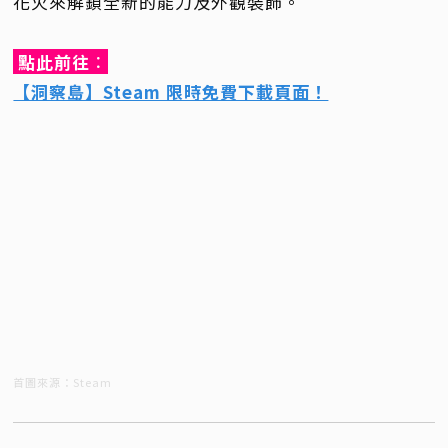
花火來解鎖全新的能力及外觀裝飾。
點此前往
：
【洞察島】Steam 限時免費下載頁面！
首圖來源：Steam