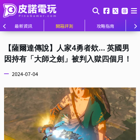
最新資訊
開箱評測
攻略指南
【薩爾達傳說】人家4勇者欸... 英國男
因持有「大師之劍」被判入獄四個月！
2024-07-04