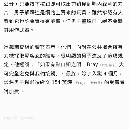
公分，只要按下按鈕即可取出刀鞘見到鞘內鋒利的刀
片。男子解釋這是網路上買來的玩具，雖然承認有人
看到它也許會覺得有威脅，但男子堅稱自己絕不會將
其用作武器。
巡邏調查組的警官表示，他們一向對在公共場合持有
刀械採取零容忍的態度，很明顯的男子違反了這項規
定，他還說：「如果有點自知之明，Bray
大
（持劍男子）
可完全避免與我們接觸」。最終，除了入獄 4 個月，
該名男子還必須繳交 154 英鎊
的受害者
（約 6,400 新台幣）
附加費。
首圖來源：巴哈姆特