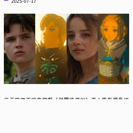
2025-07-17
任天堂旗下經典遊戲《薩爾達傳說》真人電影選角終
於在近日曝光啦！同時宣布了電影將於 2027 年 5 月
7 日上映。電影共同製片人
宮本茂
透過官方社群宣布
了男女主角的人選，由英國 21 歲演員「
波・布萊格