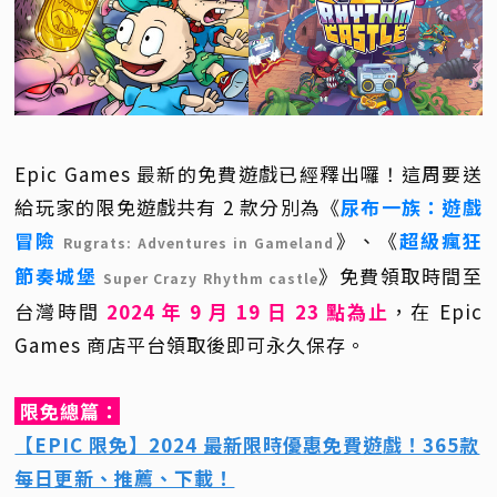
Epic Games 最新的免費遊戲已經釋出囉！這周要送
給玩家的限免遊戲共有 2 款分別為《
尿布一族：遊戲
冒險
》、《
超級瘋狂
Rugrats: Adventures in Gameland
節奏城堡
》免費領取時間至
Super Crazy Rhythm castle
台灣時間
2024 年 9 月 19 日 23 點為止
，在 Epic
Games 商店平台領取後即可永久保存。
限免總篇：
【EPIC 限免】2024 最新限時優惠免費遊戲！365款
每日更新、推薦、下載！