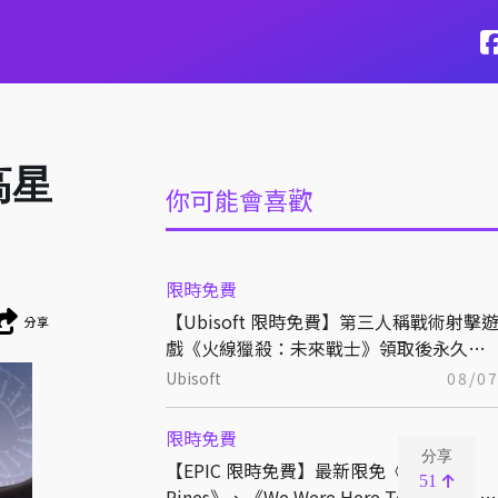
高星
你可能會喜歡
限時免費
【Ubisoft 限時免費】第三人稱戰術射擊
分享
戲《火線獵殺：未來戰士》領取後永久保
存
Ubisoft
08/0
限時免費
分享
【EPIC 限時免費】最新限免《Beacon
51
Pines》、《We Were Here Together》領