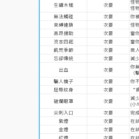
怪
生鏽木槌
次要
怪
無法觸碰
次要
你
束縛連鎖
次要
怪
高昂援助
次要
當
流言四起
次要
當
飢荒季節
次要
商人
忘卻傳統
次要
減
你
出血
次要
（
騙人鏡子
次要
你
屈辱紋身
次要
“貧
減少
破爛眼罩
次要
(小
尖刺入口
次要
完
紫煙
次要
在
金煙
次要
在
紅煙
次要
在