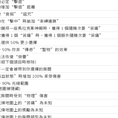
物必定“擊退”
物增加“擊退”距離
被“衰弱”“詛咒”
物在“擊中”時施加“束縛連鎖”
你膜拜一座馬拉克斯神殿時，獲得 1 個隨機次要“苦痛”
你獲得 1 個“苦痛”時，獲得 1 個額外隨機次要“苦痛”
提供 50% 更少選擇
少 50% 你非“傳奇”“聖物”的效果
無法恢復“榮譽”
擊殺下個頭目時移除）
不一定會被帶到你選擇的房間
血狀態”時增加 100% 承受傷害
 90% 光線範圍
地圖被隱藏)
成房間時受到“物理”傷害
試煉地圖上的“苦痛”為未知
試煉地圖上的獎勵為未知
試煉地圖上的房間類型為未知