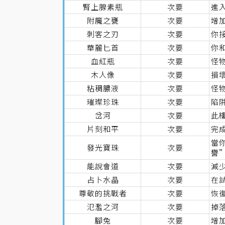
腎上腺素瓶
次要
進
附魔之甕
次要
增加
刺客之刃
次要
你
華麗匕首
次要
你和
血紅瓶
次要
怪物
木人像
次要
損
粘稠膿液
次要
怪物
璀璨珍珠
次要
陷
岔河
次要
此
片刻和平
次要
完
當你
發光寶珠
次要
譽
能說會道
次要
減少
占卜水晶
次要
在
尊敬的挑戰者
次要
恢
氾濫之河
次要
掉落
腳兔
次要
增加