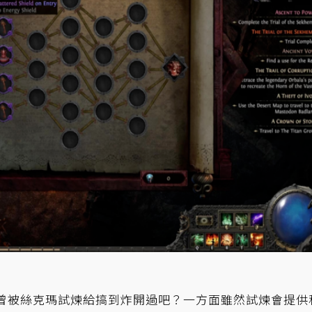
曾被絲克瑪試煉給搞到炸開過吧？一方面雖然試煉會提供