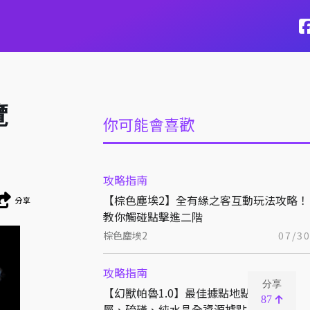
覽
你可能會喜歡
攻略指南
【棕色塵埃2】全有緣之客互動玩法攻略！
分享
教你觸碰點擊進二階
棕色塵埃2
07/3
攻略指南
分享
【幻獸帕魯1.0】最佳據點地點推薦！金
87
屬、硫磺、純水晶全資源據點