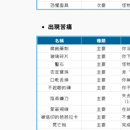
恐懼面具
次要
怪物
出現苦痛
名稱
種類
腐蝕藥劑
主要
你
玻璃碎片
主要
你
鑿石
主要
怪
否定寶珠
主要
非
口乾舌燥
主要
你
不起眼的磚
主要
你
失
陰森鐮刀
主要
（1
蒙蔽視線
主要
在
被烙印的芭芭拉卡
主要
不
死亡稅
主要
完