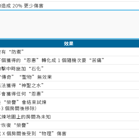
造成 20% 更少傷害
效果
沒有“防禦”
下個獲得的“恩惠”轉化成 1 個隨機次要“苦痛”
物擊中時施加“石化”
“傳奇”“聖物”無效果
無法獲得“神聖之水”
不會獲得任何“恩惠”
去“榮譽”會結束試煉
-3 個房間後移除）
試煉地圖上的房間為未知
會恢復“榮譽”
成 X 個房間後受到“物理”傷害