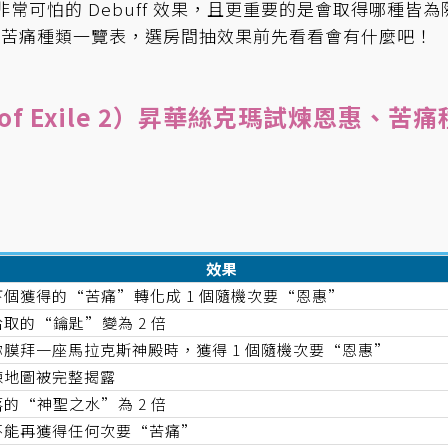
予非常可怕的 Debuff 效果，且更重要的是會取得哪種皆為
、苦痛種類一覽表，選房間抽效果前先看看會有什麼吧！
 of Exile 2）昇華絲克瑪試煉恩惠、苦痛
效果
下個獲得的“苦痛”轉化成 1 個隨機次要“恩惠”
取的“鑰匙”變為 2 倍
你膜拜一座馬拉克斯神殿時，獲得 1 個隨機次要“恩惠”
煉地圖被完整揭露
的“神聖之水”為 2 倍
不能再獲得任何次要“苦痛”