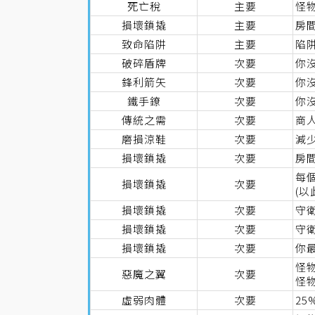
死亡稅
主要
怪
損壞鎖撬
主要
房
致命陷阱
主要
陷
破碎盾牌
次要
你
鋒利箭矢
次要
你
鐵手鐐
次要
你
傳統之需
次要
商人
磨損涼鞋
次要
減少
損壞鎖撬
次要
房
每
損壞鎖撬
次要
(
損壞鎖撬
次要
守衛
損壞鎖撬
次要
守
損壞鎖撬
次要
你
怪
惡魔之翼
次要
怪物
虛弱肉體
次要
25