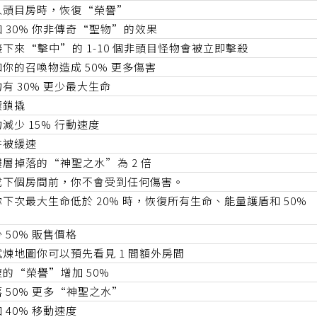
入頭目房時，恢復“榮譽”
 30% 你非傳奇“聖物”的效果
接下來“擊中”的 1-10 個非頭目怪物會被立即擊殺
你的召喚物造成 50% 更多傷害
有 30% 更少最大生命
壞鎖撬
減少 15% 行動速度
阱被緩速
樓層掉落的“神聖之水”為 2 倍
成下個房間前，你不會受到任何傷害。
下次最大生命低於 20% 時，恢復所有生命、能量護盾和 50% 
”
 50% 販售價格
試煉地圖你可以預先看見 1 間額外房間
復的“榮譽”增加 50%
 50% 更多“神聖之水”
 40% 移動速度