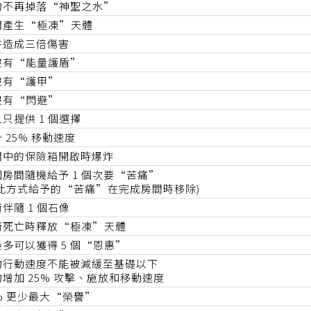
物不再掉落“神聖之水”
間產生“極凍”天體
阱造成三倍傷害
沒有“能量護盾”
沒有“護甲”
沒有“閃避”
只提供 1 個選擇
 25% 移動速度
間中的保險箱開啟時爆炸
個房間隨機給予 1 個次要“苦痛”
以此方式給予的“苦痛”在完成房間時移除)
伴隨 1 個石像
衛死亡時釋放“極凍”天體
最多可以獲得 5 個“恩惠”
物行動速度不能被減緩至基礎以下
增加 25% 攻擊、施放和移動速度
% 更少最大“榮譽”