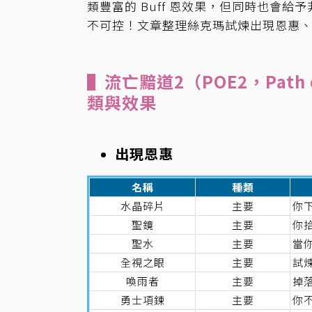
類豐富的 Buff 恩效果，但同時也會給
不可控！文章整理絲克瑪試煉出現恩惠
▌流亡黯道2（POE2，Path
類與效果
出現恩惠
名稱
種類
水晶碎片
主要
你
聖鏡
主要
你拾
聖水
主要
當
全視之眼
主要
試
喚雨者
主要
掉落
勇士項鍊
主要
你