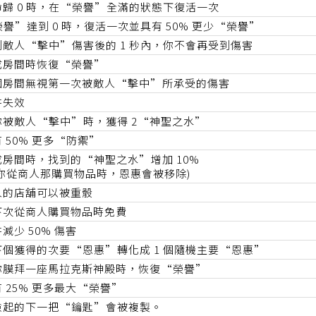
命歸 0 時，在“榮譽”全滿的狀態下復活一次
譽”達到 0 時，復活一次並具有 50% 更少“榮譽”
到敵人“擊中”傷害後的 1 秒內，你不會再受到傷害
成房間時恢復“榮譽”
個房間無視第一次被敵人“擊中”所承受的傷害
阱失效
你被敵人“擊中”時，獲得 2“神聖之水”
 50% 更多“防禦”
成房間時，找到的“神聖之水”增加 10%
當你從商人那購買物品時，恩惠會被移除)
人的店舖可以被重骰
下次從商人購買物品時免費
減少 50% 傷害
下個獲得的次要“恩惠”轉化成 1 個隨機主要“恩惠”
你膜拜一座馬拉克斯神殿時，恢復“榮譽”
 25% 更多最大“榮譽”
撿起的下一把“鑰匙”會被複製。