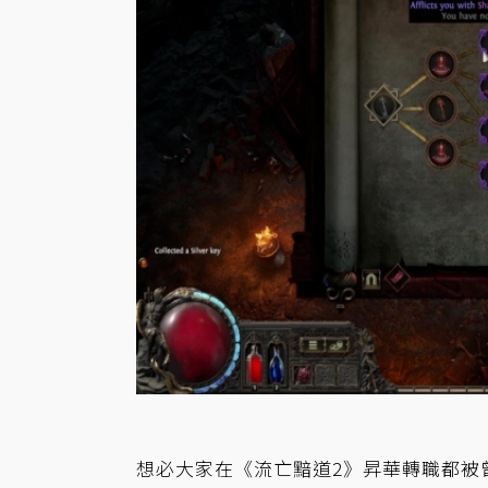
想必大家在《流亡黯道2》昇華轉職都被