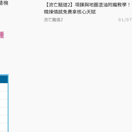
隨機
【流亡黯道2】項鍊與地圖塗油附魔教學！
精煉情感免費拿核心天賦
流亡黯道2
01/0
種