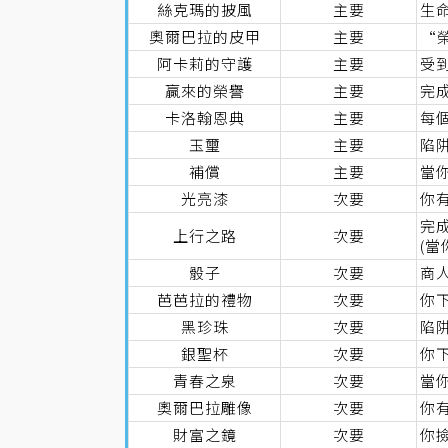
絲克瑪的披風
主要
生
奧爾巴拉的皮甲
主要
“榮
阿卡莉的守護
主要
受
贏來的榮譽
主要
完
卡洛翰恩典
主要
每
玉璽
主要
陷
補償
主要
當
光亮漆
次要
你有
完
上行之路
次要
(
骰子
次要
商
芭芭拉的禮物
次要
你
黑珍珠
次要
陷阱
銀聖杯
次要
你
青春之泉
次要
當
奧爾巴拉雕像
次要
你有
財富之鏡
次要
你