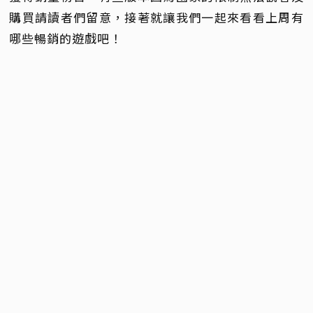
SteamDB 公開了新的一周銷量排行榜，擷取時間是
從
7
月 28 日 至 8 月 4 日止
，本周由《霧影獵人》
獲得銷量榜首，有些版本因為國家的限制無法觀看及
購買請讀者們留意，接著就讓我們一起來看看上周有
哪些暢銷的遊戲吧！
特別說明
排行榜上偶爾會有重複的項目，大致是因為遊戲有
分多版本並不是誤植！