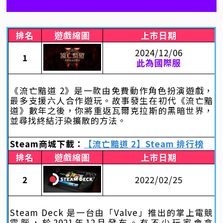
排名
遊戲縮圖
上市日期
2024/12/06
1
此為國際服
《流亡黯道 2》是一款由免費動作角色扮演遊戲，
最多支援六人合作遊玩。故事發生在初代《流亡黯
道》數年之後，你將重返瓦爾克拉斯的黑暗世界，
並尋找終結汙染擴散的方法。
Steam商城下載：
【流亡黯道 2】Steam 排行榜
排名
遊戲縮圖
上市日期
2
2022/02/25
Steam Deck 是一台由「Valve」推出的掌上電競
電腦，於2021年12月發布。有不少玩家會拿