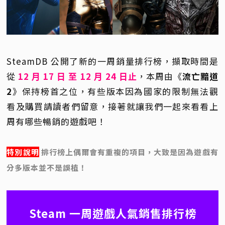
SteamDB 公開了新的一周銷量排行榜，擷取時間是
從
12
月 17 日 至 12 月 24 日止
，本周由《
流亡黯道
2
》保持榜首之位，有些版本因為國家的限制無法觀
看及購買請讀者們留意，接著就讓我們一起來看看上
周有哪些暢銷的遊戲吧！
特別說明
排行榜上偶爾會有重複的項目，大致是因為遊戲有
分多版本並不是誤植！
Steam 一周遊戲人氣銷售排行榜