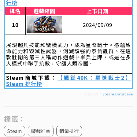
行榜
排名
遊戲縮圖
上市日期
10
2024/09/09
展現超凡技能和蠻橫武力，成為星際戰士。憑藉致
命能力和毀滅性武器，消滅頑強的泰倫蟲群。在這
款壯闊的第三人稱動作遊戲中單兵上陣，或是在多
人模式中聯手抗敵，守護人類帝國。
Steam商城下載：
【戰鎚40K：星際戰士2】
Steam 排行榜
資料來源：
Steam Database
標籤：
Steam
遊戲推薦
銷量排行