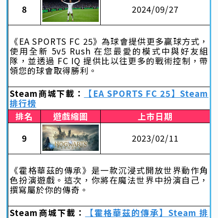
8
2024/09/27
《EA SPORTS FC 25》為球會提供更多贏球方式，
使用全新 5v5 Rush 在您最愛的模式中與好友組
隊，並透過 FC IQ 提供比以往更多的戰術控制，帶
領您的球會取得勝利。
Steam商城下載：
【EA SPORTS FC 25】Steam
排行榜
排名
遊戲縮圖
上市日期
9
2023/02/11
《霍格華茲的傳承》是一款沉浸式開放世界動作角
色扮演遊戲。這次，你將在魔法世界中扮演自己，
撰寫屬於你的傳奇。
Steam商城下載：
【霍格華茲的傳承】Steam 排