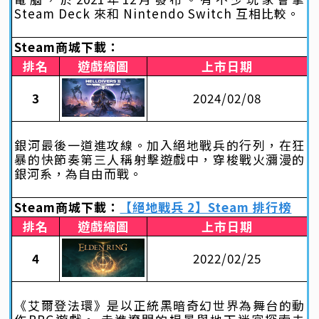
Steam Deck 來和 Nintendo Switch 互相比較。
Steam商城下載：
排名
遊戲縮圖
上市日期
3
2024/02/08
銀河最後一道進攻線。加入絕地戰兵的行列，在狂
暴的快節奏第三人稱射擊遊戲中，穿梭戰火瀰漫的
銀河系，為自由而戰。
Steam商城下載：
【絕地戰兵 2】Steam 排行榜
排名
遊戲縮圖
上市日期
4
2022/02/25
《艾爾登法環》是以正統黑暗奇幻世界為舞台的動