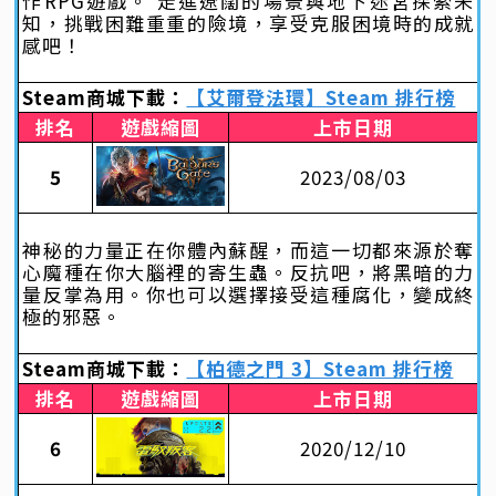
作RPG遊戲。 走進遼闊的場景與地下迷宮探索未
知，挑戰困難重重的險境，享受克服困境時的成就
感吧！
Steam商城下載：
【艾爾登法環】Steam 排行榜
排名
遊戲縮圖
上市日期
5
2023/08/03
神秘的力量正在你體內蘇醒，而這一切都來源於奪
心魔種在你大腦裡的寄生蟲。反抗吧，將黑暗的力
量反掌為用。你也可以選擇接受這種腐化，變成終
極的邪惡。
Steam商城下載：
【柏德之門 3】Steam 排行榜
排名
遊戲縮圖
上市日期
6
2020/12/10