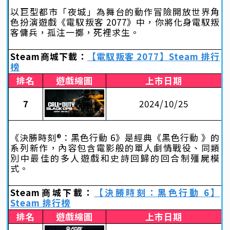
以巨型都市「夜城」為舞台的動作冒險開放世界角
色扮演遊戲《電馭叛客 2077》中，你將化身電馭叛
客傭兵，孤注一擲，死裡求生。
Steam商城下載：
【電馭叛客 2077】Steam 排行
榜
排名
遊戲縮圖
上市日期
7
2024/10/25
《決勝時刻®：黑色行動 6》是經典《黑色行動 》的
系列新作，內容包含電影般的單人劇情戰役、同類
別中最佳的多人遊戲和史詩回歸的回合制殭屍模
式。
Steam商城下載：
【決勝時刻：黑色行動 6】
Steam 排行榜
排名
遊戲縮圖
上市日期