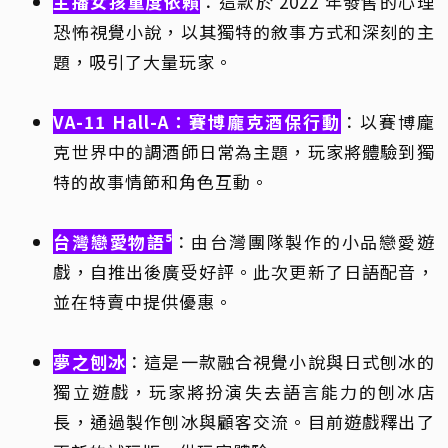
主播女孩重度依賴
：這款於 2022 年發售的心理
恐怖視覺小說，以其獨特的敘事方式和深刻的主
題，吸引了大量玩家。
VA-11 Hall-A：賽博龐克酒保行動
：以賽博龐
克世界中的調酒師日常為主題，玩家將體驗到獨
特的故事情節和角色互動。
台灣戀愛物語⁵
：由台灣團隊製作的小品戀愛遊
戲，自推出後廣受好評。此次更新了日語配音，
並在特賣中提供優惠。
夢之刨冰
：這是一款融合視覺小說與日式刨冰的
獨立遊戲，玩家將扮演失去語言能力的刨冰店
長，通過製作刨冰與顧客交流。目前遊戲釋出了