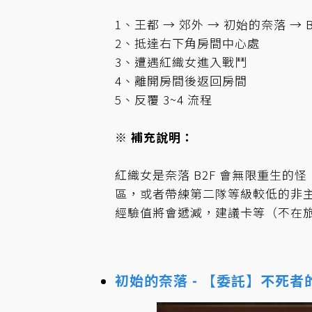
1、王都 → 郊外 → 初始的奈落 → B
2、抵達右下角房間中心處
3、遭遇紅織女進入戰鬥
4、離開房間後返回房間
5、反覆 3~4 流程
※ 補充說明：
紅織女是奈落 B2F 會無限重生
區，或者帶練第二隊等級較低的非主
經驗值將會遞減，建議卡等（不在
初始的奈落 - 【委託】不死者