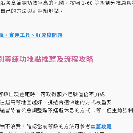
各章節練功效率高的地圖，按照 1-60 等級劃分推薦與
合自己的方法與刷經驗地點。
轉職、實用工具、好感度問題
60 刷等練功地點推薦及流程攻略
怪物等級出現差距時，可取得額外經驗值倍率加成
前往越高等地圖越好，挑選合適快速的方式最重要
透過冒險者公會調整編隊迴避休息的方式卡等，但主角強
累積不浪費，確認當前等級的方法可參考
本篇攻略