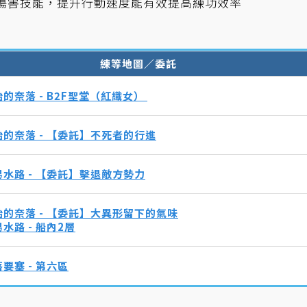
得全體傷害技能，提升行動速度能有效提高練功效率
練等地圖／委託
的奈落 - B2F聖堂（紅織女）
始的奈落 - 【委託】不死者的行進
易水路 - 【委託】擊退敵方勢力
始的奈落 - 【委託】大異形留下的氣味
水路 - 船內2層
要塞 - 第六區