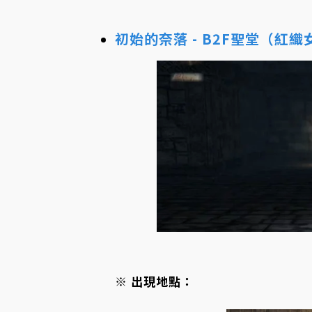
初始的奈落 - B2F聖堂（紅織
※ 出現地點：