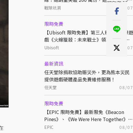
折熱銷中
戰球坑洞
08/0
限時免費
【Ubisoft 限時免費】第三人稱戰術射擊
戲《火線獵殺：未來戰士》領取後永久保
存
Ubisoft
08/0
最新資訊
任天堂除捐款協助賑災外，更為熊本災民
提供遊戲硬體產品免費維修服務！
任天堂
08/0
限時免費
【EPIC 限時免費】最新限免《Beacon
Pines》、《We Were Here Together》領
取後永久保存
在
EPIC
08/0