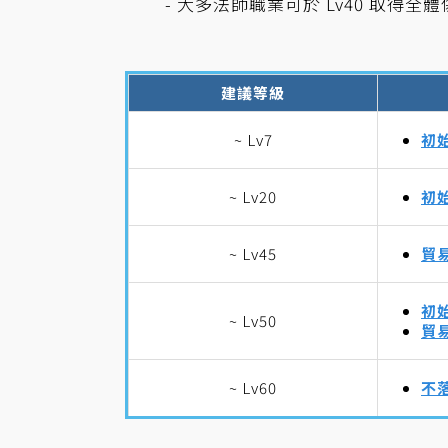
- 大多法師職業可於 Lv40 取
建議等級
~ Lv7
初始
~ Lv20
初
~ Lv45
貿
初
~ Lv50
貿易
~ Lv60
不落