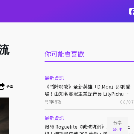
及流
你可能會喜歡
最新資訊
《鬥陣特攻》全新英雄「D.Mon」即將登
分享
場！由知名實況主兼配音員 LilyPichu 跨
界獻聲演出！
鬥陣特攻
08/0
最新資訊
分享
敲磚 Roguelite《戰球坑洞》更新免費上
68
線！總銷量突破 200 萬份，遊戲史低 66