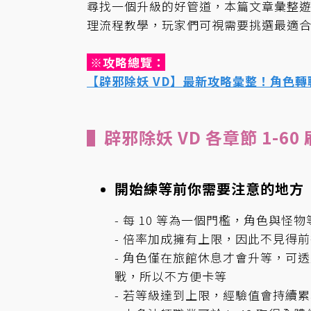
尋找一個升級的好管道，本篇文章彙整遊戲
理流程教學，玩家們可視需要挑選最適
※攻略總覽：
【辟邪除妖 VD】最新攻略彙整！角色
▌辟邪除妖 VD 各章節 1-
開始練等前你需要注意的地方
- 每 10 等為一個門檻，角色與
- 倍率加成擁有上限，因此不見得
- 角色僅在旅館休息才會升等，可
戰，所以不方便卡等
- 若等級達到上限，經驗值會持續