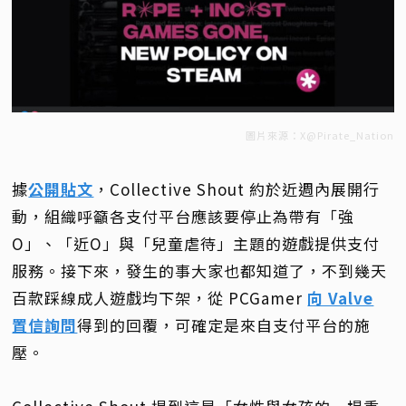
圖片來源：X@Pirate_Nation
據
公開貼文
，Collective Shout 約於近週內展開行
動，組織呼籲各支付平台應該要停止為帶有「強
O」、「近O」與「兒童虐待」主題的遊戲提供支付
服務。接下來，發生的事大家也都知道了，不到幾天
百款踩線成人遊戲均下架，從 PCGamer
向 Valve
置信詢問
得到的回覆，可確定是來自支付平台的施
壓。