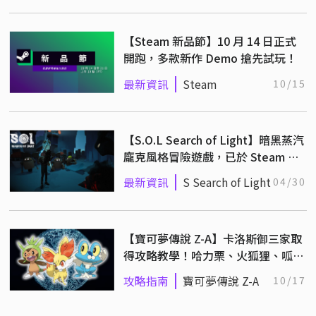
夏威夷海盜
【Steam 新品節】10 月 14 日正式
開跑，多款新作 Demo 搶先試玩！
最新資訊
Steam
10/15
【S.O.L Search of Light】暗黑蒸汽
龐克風格冒險遊戲，已於 Steam 平
台正式發售！
最新資訊
S Search of Light
04/30
【寶可夢傳說 Z-A】卡洛斯御三家取
得攻略教學！哈力栗、火狐狸、呱呱
泡蛙
攻略指南
寶可夢傳說 Z-A
10/17