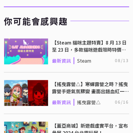
你可能會感興趣
【Steam 貓咪主題特賣】8 月 13 日
至 23 日，多款貓咪遊戲限時特價，
身為貓奴必買！
最新資訊
Steam
08/13
【搖曳露營△】寒蟬露營之時？搖曳
露營手遊氣氛驟變 畫面出錯血紅一
片！
最新資訊
搖曳露營△
06/16
【蓋亞商城】新遊戲虛實平台，宣布
參展 2024 台北電玩展！