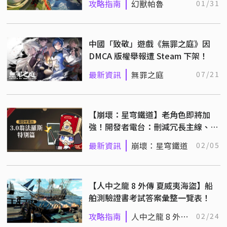
攻略指南
幻獸帕魯
01/31
中國「致敬」遊戲《無罪之庭》因
DMCA 版權舉報遭 Steam 下架！
最新資訊
無罪之庭
07/21
【崩壞：星穹鐵道】老角色即將加
強！開發者電台：刪減冗長主線、解
謎提供暴力解法
最新資訊
崩壞：星穹鐵道
02/05
【人中之龍 8 外傳 夏威夷海盜】船
舶測驗證書考試答案彙整一覽表！
攻略指南
人中之龍 8 外傳
02/24