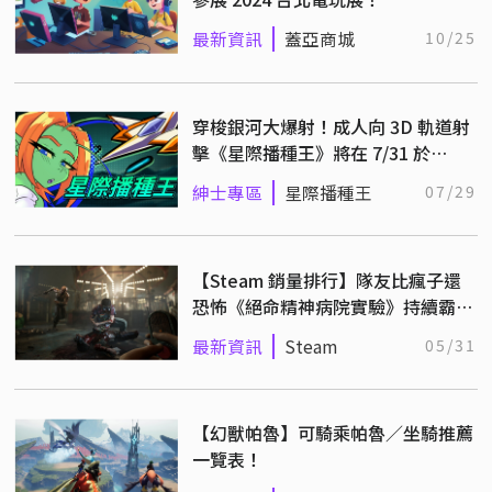
最新資訊
蓋亞商城
10/25
穿梭銀河大爆射！成人向 3D 軌道射
擊《星際播種王》將在 7/31 於
Steam 正式推出！
紳士專區
星際播種王
07/29
【Steam 銷量排行】隊友比瘋子還
恐怖《絕命精神病院實驗》持續霸榜
（5/23~5/30）
最新資訊
Steam
05/31
【幻獸帕魯】可騎乘帕魯／坐騎推薦
一覽表！