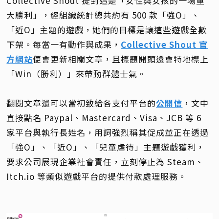
Collective Shout 提到這是「女性與女孩的一場重
大勝利」，經組織統計總共約有 500 款「強O」、
「近O」主題的遊戲，她們的目標是讓這些遊戲全數
下架。每當一有動作與成果，
Collective Shout 官
方網站
便會更新相關文章，且標題開頭還會特地標上
「Win（勝利）」來帶動群體士氣。
翻閱文章還可以當初致給各支付平台的
公開信
，文中
直接點名 Paypal、Mastercard、Visa、JCB 等 6
家平台與執行長姓名，用詞強烈稱其促成並正在透過
「強O」、「近O」、「兒童虐待」主題遊戲獲利，
要求公司展現企業社會責任，立刻停止為 Steam、
Itch.io 等類似遊戲平台的提供付款處理服務。