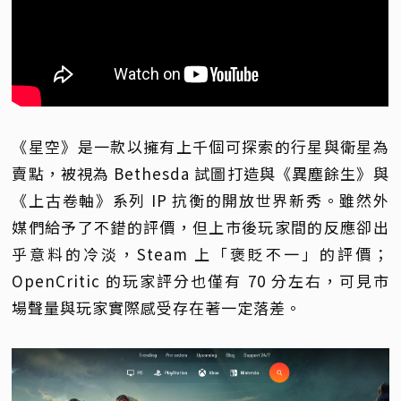
《星空》是一款以擁有上千個可探索的行星與衛星為
賣點，被視為 Bethesda 試圖打造與《異塵餘生》與
《上古卷軸》系列 IP 抗衡的開放世界新秀。雖然外
媒們給予了不錯的評價，但上市後玩家間的反應卻出
乎意料的冷淡，Steam 上「褒貶不一」的評價；
OpenCritic 的玩家評分也僅有 70 分左右，可見市
場聲量與玩家實際感受存在著一定落差。