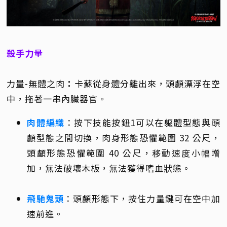
殺手力量
力量-無體之肉
：
卡蘇從身體分離出來，頭顱漂浮在空
中，拖著一串內臟器官。
肉體編織
：按下技能按鈕1可以在軀體型態與頭
顱型態之間切換，肉身形態恐懼範圍 32 公尺，
頭顱形態恐懼範圍 40 公尺，移動速度小幅增
加，無法破壞木板，無法獲得嗜血狀態。
飛馳鬼頭
：頭顱形態下，按住力量鍵可在空中加
速前進。