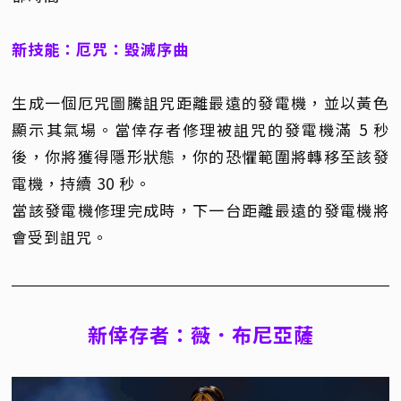
新技能：厄咒：毀滅序曲
生成一個厄咒圖騰詛咒距離最遠的發電機，並以黃色
顯示其氣場。當倖存者修理被詛咒的發電機滿 5 秒
後，你將獲得隱形狀態，你的恐懼範圍將轉移至該發
電機，持續 30 秒。
當該發電機修理完成時，下一台距離最遠的發電機將
會受到詛咒。
新倖存者：薇．布尼亞薩