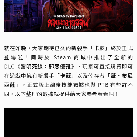
就在昨晚，大家期待已久的新殺手「卡蘇」終於正式
登場啦！同時於 Steam 商城中推出了全新的
DLC《
黎明死線：邪惡優雅
》，玩家可直接購買即可
在遊戲中擁有新殺手「
卡蘇
」以及倖存者「
薇．布尼
亞薩
」，正式版上線後技能數據也與 PTB 有些許不
同，以下整理的數據就提供給大家參考看看吧！