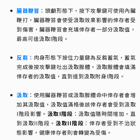
臟器鞭笞
：頭顱形態下，按下攻擊鍵可使用內臟
鞭打，臟器鞭笞會使受汲取效果影響的倖存者受
到傷害，臟器鞭笞會充填倖存者一部分汲取值，
最高可達汲取I階段。
反芻
：肉身形態下按住力量鍵為反芻蓄氣，蓄氣
完成後按攻擊鍵吐出汲取腺體。汲取腺體會填滿
倖存者的汲取值，直到達到汲取附身I階段。
汲取
：使用臟器鞭笞或汲取腺體命中倖存者會增
加其汲取值，汲取值滿格後該倖存者會受到汲取
I階段影響。
汲取I階段
：汲取值隨時間增加，直
到汲取II階段。
汲取II階段
：倖存者受到不治狀
態影響，健康倖存者則會轉變為受傷。