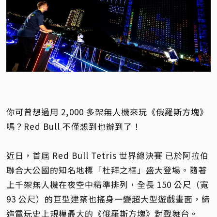
你可曾想過用 2,000 多架無人機來玩《俄羅斯方塊》
嗎？Red Bull 不僅想到也辦到了！
近日，首屆 Red Bull Tetris 世界總決賽 已於阿拉伯
聯合大公國的知名地標「杜拜之框」盛大登場。隨著
上千架無人機在夜空中精準排列，全長 150 公尺（寬
93 公尺）的巨型建築也搖身一變超大型遊戲畫面，締
造電玩史上規模最大的《俄羅斯方塊》對戰舞台。