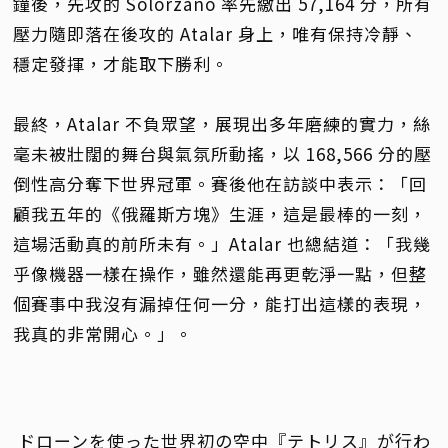
鐘後，先攻的 Solórzano 率先繳出 57,164 分，所有
壓力隨即落在後攻的 Atalar 身上，唯有保持冷靜、
穩定發揮，才能取下勝利。
最終，Atalar 不負眾望，展現出多年磨練的實力，絲
毫未被壯闊的舞台與氣氛所動搖，以 168,566 分的壓
倒性高分奪下世界冠軍。賽後他在訪談中表示：「回
顧我五年的《俄羅斯方塊》生涯，這是最棒的一刻，
這場活動真的前所未有。」Atalar 也總結道：「我幾
乎像機器一樣在操作，雖然還能再更乾淨一點，但整
個賽事中我沒有漏掉任何一分，能打出這樣的表現，
我真的非常開心。」。
ドローンを使った世界初の空中『テトリス』が行わ