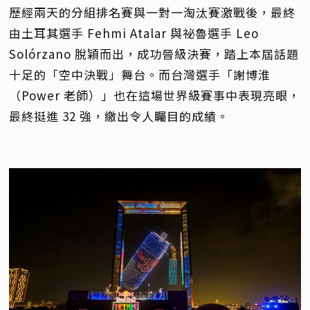
歷經兩天的分組排名賽與一對一淘汰賽激戰後，最終
由土耳其選手 Fehmi Atalar 與祕魯選手 Leo
Solórzano 脫穎而出，成功晉級決賽，踏上本屆話題
十足的「空中決戰」舞台。而台灣選手「謝博淮
（Power 老師）」也在這場世界級賽事中表現亮眼，
最終挺進 32 強，繳出令人矚目的成績。