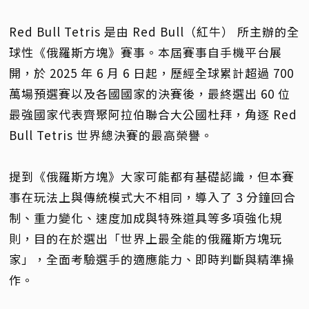
Red Bull Tetris 是由 Red Bull（紅牛） 所主辦的全
球性《俄羅斯方塊》賽事。本屆賽事自手機平台展
開，於 2025 年 6 月 6 日起，歷經全球累計超過 700
萬場預選賽以及各國國家的決賽後，最終選出 60 位
最強國家代表齊聚阿拉伯聯合大公國杜拜，角逐 Red
Bull Tetris 世界總決賽的最高榮譽。
提到《俄羅斯方塊》大家可能都有基礎認識，但本賽
事在玩法上與傳統模式大不相同，導入了 3 分鐘回合
制、重力變化、速度加成與特殊道具等多項強化規
則，目的在於選出「世界上最全能的俄羅斯方塊玩
家」，全面考驗選手的適應能力、即時判斷與精準操
作。