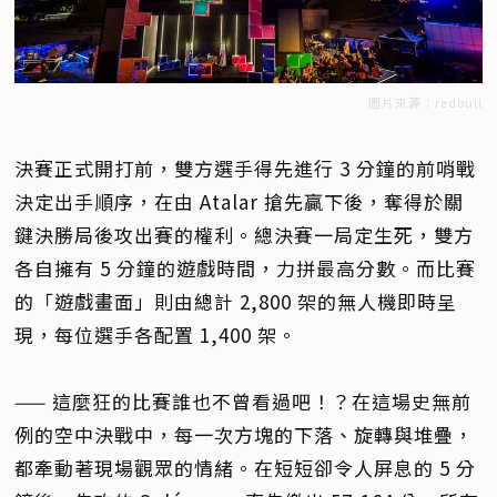
圖片來源：redbull
決賽正式開打前，雙方選手得先進行 3 分鐘的前哨戰
決定出手順序，在由 Atalar 搶先贏下後，奪得於關
鍵決勝局後攻出賽的權利。總決賽一局定生死，雙方
各自擁有 5 分鐘的遊戲時間，力拼最高分數。而比賽
的「遊戲畫面」則由總計 2,800 架的無人機即時呈
現，每位選手各配置 1,400 架。
—— 這麼狂的比賽誰也不曾看過吧！？在這場史無前
例的空中決戰中，每一次方塊的下落、旋轉與堆疊，
都牽動著現場觀眾的情緒。在短短卻令人屏息的 5 分