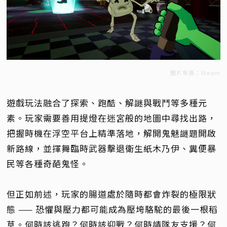
圖片來源：Steam
遊戲玩法融合了探索、跑酷、解謎與戰鬥等多種元
素。玩家需要善用提燈在迷宮般的地圖中尋找出路，
把握時機在浮空平台上精準落地，解開鬼魅謎題開啟
新路線，並揮舞臨時武器擊退衛生紙木乃伊、糞便暴
民等各種奇葩鬼怪。
但正如前述，玩家的腸道處於隨時都會炸裂的極限狀
態 —— 恐懼與壓力都可能成為壓垮駱駝的最後一根稻
草。何時該逃跑？何時該迎戰？何時請隊友支援？何