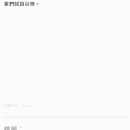
家們拭目以待。
首圖來源：Steam
標籤：