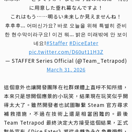
に用意した垂れ幕なんですよ！
これはもう……明るい未来しか見えませんね！
후후후... 어떠신가요? 바로 오늘을 위해 특별히 준비
한 현수막이라구요! 이건 뭐... 밝은 미래밖에 안 보이
네요!
#Staffer
#DiceEater
pic.twitter.com/D60ut11H3Z
— STAFFER Series Official (@Team_Tetrapod)
March 31, 2026
這個意外也讓開發團隊在社群媒體上直呼不知所措，
本來只是想開個應景的小玩笑，結果現在玩笑似乎開
得太大了。雖然開發者也試圖聯繫 Steam 官方尋求
補救措施，不過在技術上還是相當困難的。最後
Team Tetrapod 最終決定大方接受這個結果，正式
對外宣布《Dice Eater》將從此轉為永久免費遊戲，