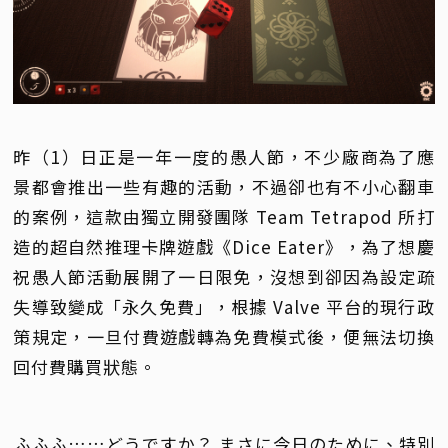
昨（1）日正是一年一度的愚人節，不少廠商為了應
景都會推出一些有趣的活動，不過卻也有不小心翻車
的案例，這款由獨立開發團隊 Team Tetrapod 所打
造的超自然推理卡牌遊戲《Dice Eater》，為了想慶
祝愚人節活動展開了一日限免，沒想到卻因為設定疏
失導致變成「永久免費」，根據 Valve 平台的現行政
策規定，一旦付費遊戲轉為免費模式後，便無法切換
回付費購買狀態。
ふふふ……どうですか？ まさに今日のために、特別