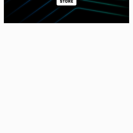
根據紀錄顯示，EPIC 商城自從 2018 年 12 月開始了
「每兩週送一款免費遊戲」的商業策略，之後
在 2019 年 6 月更將頻率升級為「每週一款」，一路
持續至今，目前已經累積送了超過 500 款遊戲，也算
是平台一項令人矚目的成就。根據玩家社群與媒體的
長期觀察發現，這項贈送計畫自發行以來，不僅越來
越受到玩家歡迎，也成為遊戲開發商與 EPIC 之間策
略合作的一部分，完全可以說是多贏局面呢！