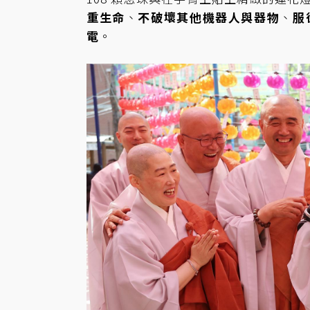
重生命
、
不破壞其他機器人與器物
、
服
電
。