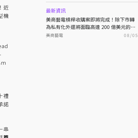
！近
最新資訊
型機
美商藝電槓桿收購案即將完成！除下市轉
為私有化外還將面臨高達 200 億美元的債
務！
美商藝電
08/0
ead
-
ism
十禮
承諾
一串
括
尊