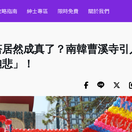
攻略指南
紳士專區
限時免費
關於我們
塔居然成真了？南韓曹溪寺引
迦悲」！