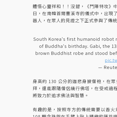
體悟心靈祥和！！沒錯，《鬥陣特攻》
日，在南韓首爾曹溪寺的儀式中，出現
器人，在眾人的見證之下正式參與了傳
South Korea's first humanoid robot
of Buddha's birthday. Gabi, the 13
brown Buddhist robe and stood befo
pic.
— Reute
身高約 130 公分的迦悲身披僧袍，
拜，還能跟隨僧侶繞行佛塔，在受戒過
將致力於追求佛法與智慧。
有趣的是，按照寺方的傳統需要以香火
108 顆念珠與在手臂上貼上精緻的蓮