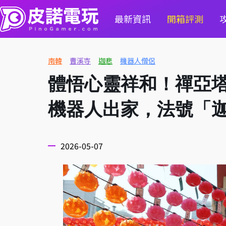
最新資訊
開箱評測
南韓
曹溪寺
迦悲
機器人僧侶
體悟心靈祥和！禪亞
機器人出家，法號「
2026-05-07