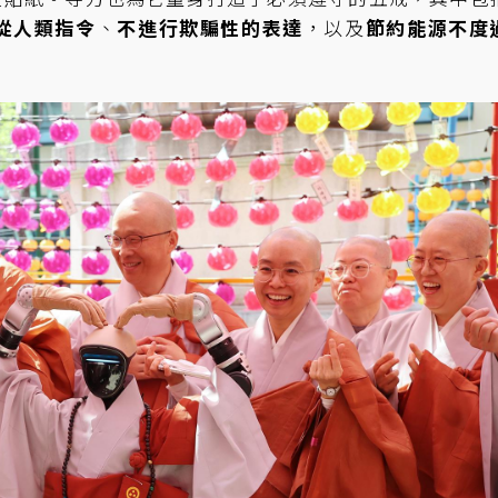
從人類指令
、
不進行欺騙性的表達
，以及
節約能源不度