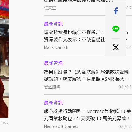
任天堂
08/0
最新資訊
玩家雖擅長挑錯但不懂設計！前 BioWare
資深製作人表示：不該盲從社群意見來決
定開發方向
Mark Darrah
08/0
最新資訊
為何這麼貴？《碧藍航線》尾張辣妹飯糰
掀話題，網友解答：這是聽 ASMR 長大的
特別稻米
碧藍航線
08/0
最新資訊
暖心救援行動開跑！Necrosoft 發起 10 美
元同業救助包，5 天突破 13 萬美元募款！
imes
Necrosoft Games
08/0