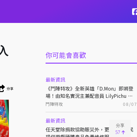
入
你可能會喜歡
最新資訊
《鬥陣特攻》全新英雄「D.Mon」即將登
分享
場！由知名實況主兼配音員 LilyPichu 跨
界獻聲演出！
鬥陣特攻
08/0
最新資訊
分享
任天堂除捐款協助賑災外，更為熊本災民
57
提供遊戲硬體產品免費維修服務！