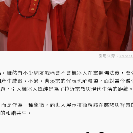
引用來源：
koreat
論，雖然有不少網友戲稱會不會機器人在掌握佛法後，會
明產生威脅。不過，曹溪宗的代表也解釋道，面對當今僧
問題，引入機器人單純是為了拉近宗教與現代生活的距離
，而是作為一種象徵，向世人展示技術應該在慈悲與智慧
技的和諧共生。