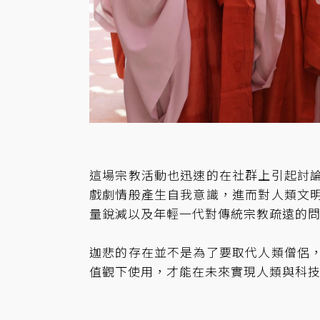
這場宗教活動也迅速的在社群上引起討
戲劇情般產生自我意識，進而對人類文
量銳減以及年輕一代對傳統宗教疏遠的
迦悲的存在並不是為了要取代人類僧侶
值觀下使用，才能在未來實現人類與科