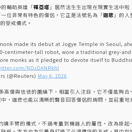
中的輔助英雄「
禪亞塔
」居然活生生出現在現實生活中啦
了一位非常有特色的僧侶，它正是法號名為「
迦悲
」的人
統的受戒儀式。
 monk made its debut at Jogye Temple in Seoul, ah
0-centimeter-tall robot, wore a traditional grey-and
re monks as it pledged to devote itself to Buddh
twitter.com/NDzDANRkhl
rs (@Reuters)
May 6, 2026
在眾多高僧與信徒的圍繞下，相當引人注目，它不僅能夠合
程中，迦悲也能以清晰的聲音回答僧侶的詢問，並莊重地
灼燒手臂的儀式，不過考量到機器人的屬性，改為掛起
花燈貼紙。寺方也為它量身打造了必須遵守的五戒，其中包