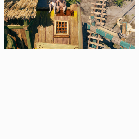
SteamDB 公開了新的一周銷量排行榜，擷取時間是
從
7
月 28 日 至 8 月 4 日止
，本周由《霧影獵人》
獲得銷量榜首，有些版本因為國家的限制無法觀看及
購買請讀者們留意，接著就讓我們一起來看看上周有
哪些暢銷的遊戲吧！
特別說明
排行榜上偶爾會有重複的項目，大致是因為遊戲有
分多版本並不是誤植！