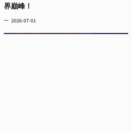
界巔峰！
2026-07-01
凝聚暴雪社群玩家的全球盛會 BlizzCon 2026 慶典
迎接倒數，繼近日宣布閉幕音樂表演的重磅嘉賓後，
更於今（1）日帶來 BlizzCon 2026 電競賽事最新消