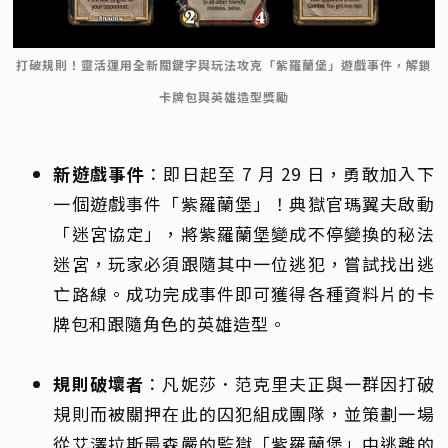
打破規則！靈活運用全新關鍵字與玩法攻克「紫羅蘭堡」遊戲事件，解鎖
卡牌包與英雄造型獎勵
新遊戲事件
：即日起至 7 月 29 日，勇敢加入下
一個遊戲事件「紫羅蘭堡」！典獄官瑪翼夫啟動
「迷宮協定」，將紫羅蘭堡變成不停變換的秘法
迷宮，玩家必須跟隨其中一位逃犯，嘗試找出逃
亡路線。成功完成事件即可獲得各種資料片的卡
牌包和跟隨角色的英雄造型。
規則破壞者
：凡妮莎．范克里夫正與一群因打破
規則而被關押在此的囚犯組成團隊，並策劃一場
從艾澤拉斯最森嚴的監獄「紫羅蘭堡」中逃離的