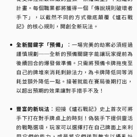
計畫。每個職業都將獲得一個「傳說規則破壞者
手下」，以截然不同的方式徹底顛覆《爐石戰
記》的核心規則，開創全新玩法。
全新關鍵字「預備」
：一場完美的劫案必須經過
謹慎規劃──全新的預備關鍵字能讓玩家提前為
後續回合的爆發做準備。只需將預備卡牌拖曳至
自己的牌堆來消耗剩餘法力，為卡牌降低同等消
耗並額外降低一點。接著就能在賽局後期打出，
以超出預期的效果讓對手措手不及！
豐富的新玩法
：迎接《爐石戰記》史上首次可將
手下打在對手牌桌上的時刻！偽裝手下提供靈活
的戰略選項，玩家可以選擇打在自己牌面上來利
用它們的能力，或是將它們送到敵方以擾亂計