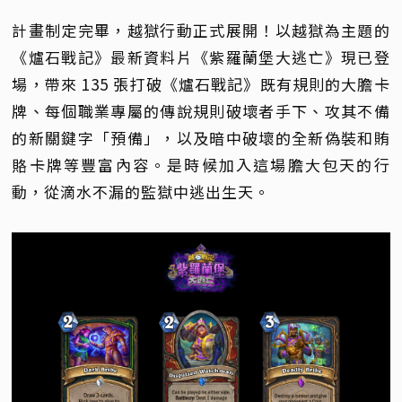
計畫制定完畢，越獄行動正式展開！以越獄為主題的
《爐石戰記》最新資料片《紫羅蘭堡大逃亡》現已登
場，帶來 135 張打破《爐石戰記》既有規則的大膽卡
牌、每個職業專屬的傳說規則破壞者手下、攻其不備
的新關鍵字「預備」，以及暗中破壞的全新偽裝和賄
賂卡牌等豐富內容。是時候加入這場膽大包天的行
動，從滴水不漏的監獄中逃出生天。