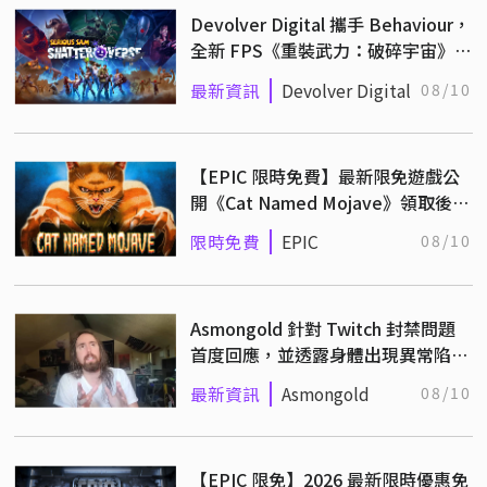
Devolver Digital 攜手 Behaviour，
全新 FPS《重裝武力：破碎宇宙》將
於 9/1 登陸多平台！
最新資訊
Devolver Digital
08/10
【EPIC 限時免費】最新限免遊戲公
開《Cat Named Mojave》領取後永
久保存！
限時免費
EPIC
08/10
Asmongold 針對 Twitch 封禁問題
首度回應，並透露身體出現異常陷入
恐慌狀態！
最新資訊
Asmongold
08/10
【EPIC 限免】2026 最新限時優惠免