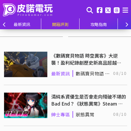
最新資訊
開箱評測
攻略指南
《數碼寶貝物語 時空異客》大逆
襲！盈利紀錄創歷史新高且超越
2000 年爆紅動畫！
最新資訊
數碼寶貝物語 時
08/10
空異客
清純系資優生是否會走向殘破不堪的
Bad End？《狀態異常》Steam 商
店公開
紳士專區
狀態異常
08/10