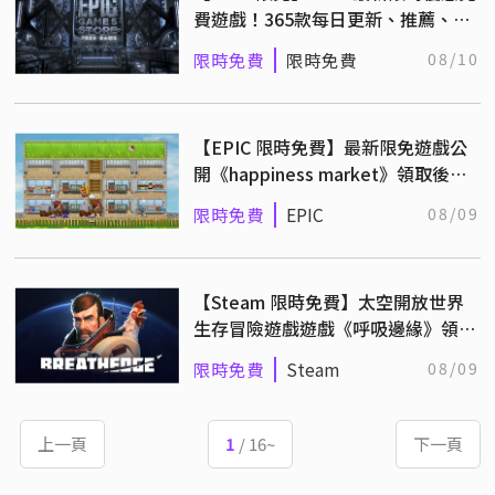
費遊戲！365款每日更新、推薦、下
載！
限時免費
限時免費
08/10
【EPIC 限時免費】最新限免遊戲公
開《happiness market》領取後永
久保存！
限時免費
EPIC
08/09
【Steam 限時免費】太空開放世界
生存冒險遊戲遊戲《呼吸邊緣》領取
後永久保存
限時免費
Steam
08/09
上一頁
1
/ 16~
下一頁