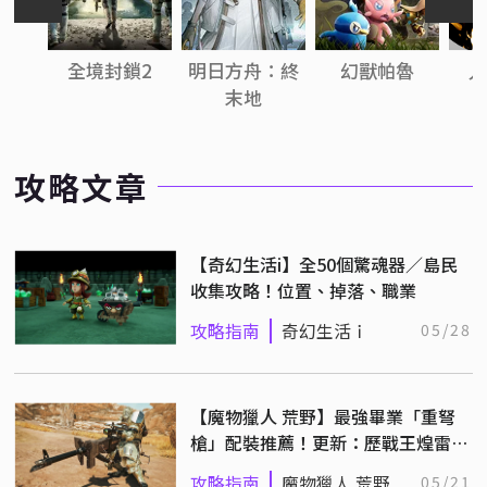
全境封鎖2
明日方舟：終
幻獸帕魯
人
末地
攻略文章
【奇幻生活i】全50個驚魂器／島民
收集攻略！位置、掉落、職業
攻略指南
奇幻生活ｉ
05/28
【魔物獵人 荒野】最強畢業「重弩
槍」配裝推薦！更新：歷戰王煌雷龍
配裝
攻略指南
魔物獵人 荒野
05/21