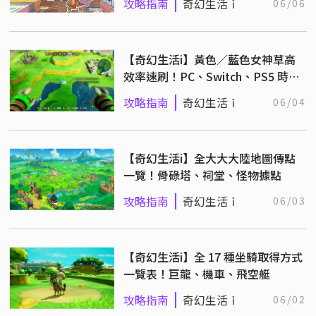
攻略指南
奇幻生活ｉ
06/06
【奇幻生活i】黃色／藍色女神草高
效率速刷！PC、Switch、PS5 時間
設定教學
攻略指南
奇幻生活ｉ
06/04
【奇幻生活i】全大大大陸地圖傳點
一覽！骨碌塔、祠堂、怪物據點
攻略指南
奇幻生活ｉ
06/03
【奇幻生活i】全 17 種坐騎取得方式
一覽表！巨龍、機車、飛空艇
攻略指南
奇幻生活ｉ
06/02