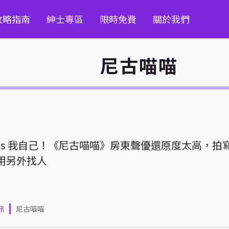
攻略指南
紳士專區
限時免費
關於我們
尼古喵喵
Cos 我自己！《尼古喵喵》房東聲優還原度太高，拍
用另外找人
訊
尼古喵喵