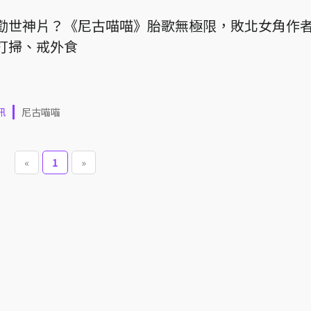
勸世神片？《尼古喵喵》胎歌無極限，敗北女角作
打掃、戒外食
訊
尼古喵喵
«
1
»