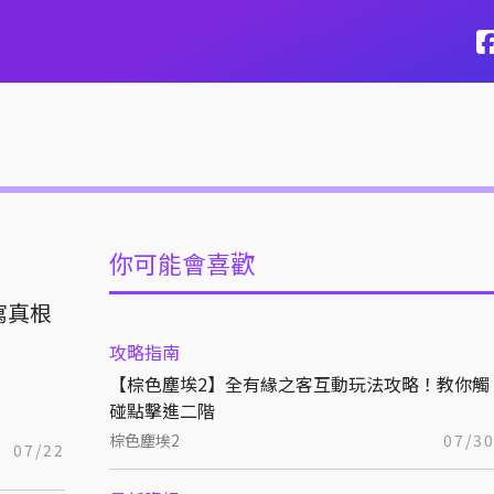
你可能會喜歡
寫真根
攻略指南
【棕色塵埃2】全有緣之客互動玩法攻略！教你觸
碰點擊進二階
棕色塵埃2
07/3
07/22