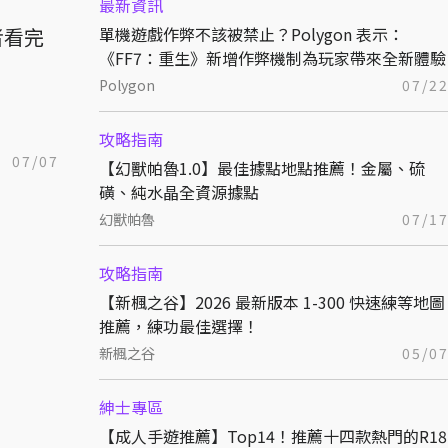
最新資訊
者看完
單機遊戲作弊不該被禁止？Polygon 表示：
《FF7：重生》新增作弊機制為玩家帶來全新體驗
Polygon
07/2
攻略指南
07/07
【幻獸帕魯1.0】最佳據點地點推薦！金屬、硫
磺、純水晶全資源據點
幻獸帕魯
07/1
攻略指南
【新楓之谷】2026 最新版本 1-300 快速練等地圖
推薦，練功最佳選擇！
新楓之谷
05/0
紳士專區
【成人手遊推薦】Top14！推薦十四款熱門的R18