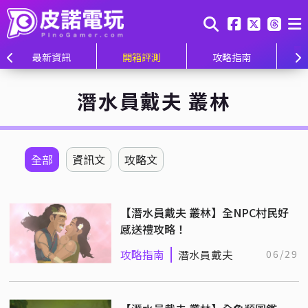
最新資訊
開箱評測
攻略指南
潛水員戴夫 叢林
全部
資訊文
攻略文
【潛水員戴夫 叢林】全NPC村民好
感送禮攻略！
攻略指南
潛水員戴夫
06/29