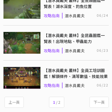
【潛水員戴夫 叢林】全魚類圖鑑一
覽表！湖水深度、釣魚位置
攻略指南
潛水員戴夫
06/24
【潛水員戴夫 叢林】全昆蟲圖鑑一
覽表！出現地點、甲蟲能力
攻略指南
潛水員戴夫
06/23
【潛水員戴夫 叢林】全員工培訓圖
鑑！解鎖條件、滿等數值、技能效果
攻略指南
潛水員戴夫
06/22
上一頁
1
/ 2
下一頁