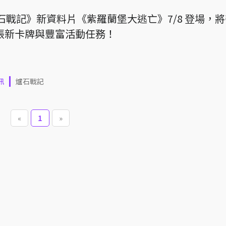
石戰記》新資料片《紫羅蘭堡大逃亡》7/8 登場，
5 張新卡牌與豐富活動任務！
訊
爐石戰記
«
1
»