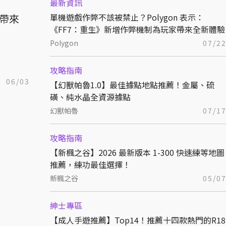
最新資訊
將帶來
單機遊戲作弊不該被禁止？Polygon 表示：
《FF7：重生》新增作弊機制為玩家帶來全新體驗
Polygon
07/2
攻略指南
06/03
【幻獸帕魯1.0】最佳據點地點推薦！金屬、硫
磺、純水晶全資源據點
幻獸帕魯
07/1
攻略指南
【新楓之谷】2026 最新版本 1-300 快速練等地圖
推薦，練功最佳選擇！
新楓之谷
05/0
紳士專區
【成人手遊推薦】Top14！推薦十四款熱門的R18