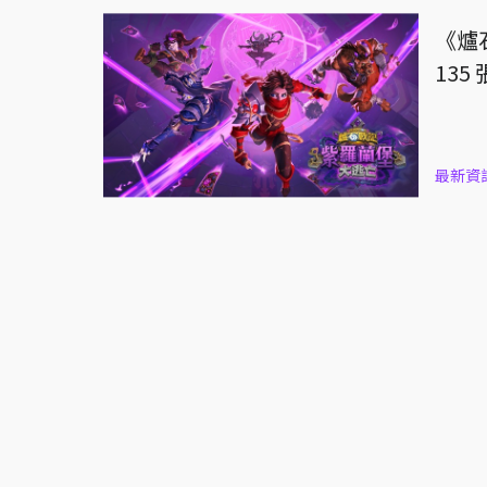
《爐
13
最新資