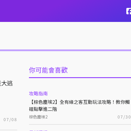
你可能會喜歡
堡大逃
攻略指南
【棕色塵埃2】全有緣之客互動玩法攻略！教你觸
碰點擊進二階
棕色塵埃2
07/3
07/08