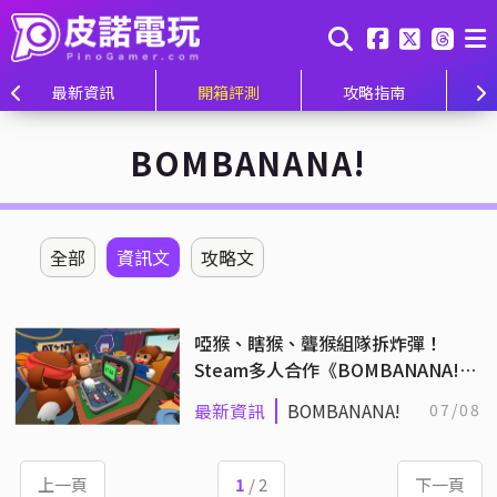
最新資訊
開箱評測
攻略指南
BOMBANANA!
全部
資訊文
攻略文
啞猴、瞎猴、聾猴組隊拆炸彈！
Steam多人合作《BOMBANANA!》
8月挑戰地獄級溝通難度
最新資訊
BOMBANANA!
07/08
上一頁
1
/ 2
下一頁