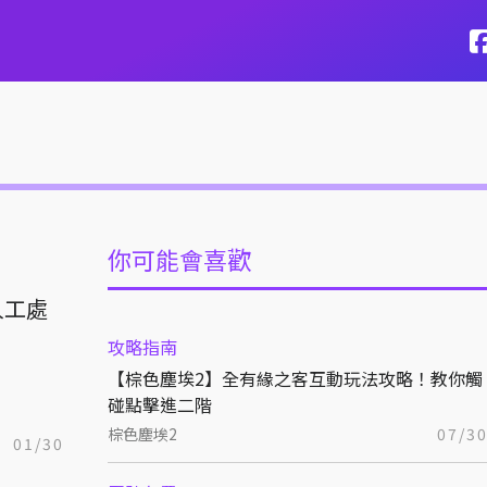
你可能會喜歡
人工處
攻略指南
【棕色塵埃2】全有緣之客互動玩法攻略！教你觸
碰點擊進二階
棕色塵埃2
07/3
01/30