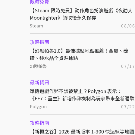
限時免費
【Steam 限時免費】動作角色扮演遊戲《夜勤人
Moonlighter》領取後永久保存
Steam
08/0
攻略指南
【幻獸帕魯1.0】最佳據點地點推薦！金屬、硫
磺、純水晶全資源據點
幻獸帕魯
07/1
最新資訊
單機遊戲作弊不該被禁止？Polygon 表示：
《FF7：重生》新增作弊機制為玩家帶來全新體驗
Polygon
07/2
攻略指南
【新楓之谷】2026 最新版本 1-300 快速練等地圖