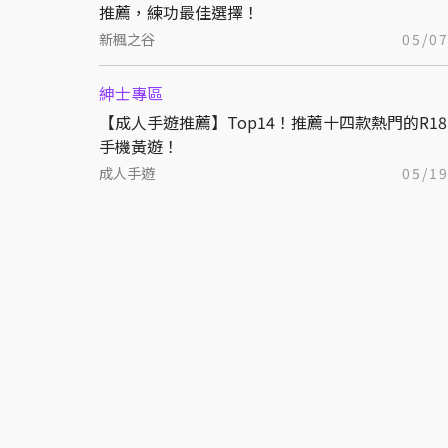
推薦，練功最佳選擇！
新楓之谷
05/0
紳士專區
【成人手遊推薦】Top14！推薦十四款熱門的R18
手機黃遊！
成人手遊
05/1