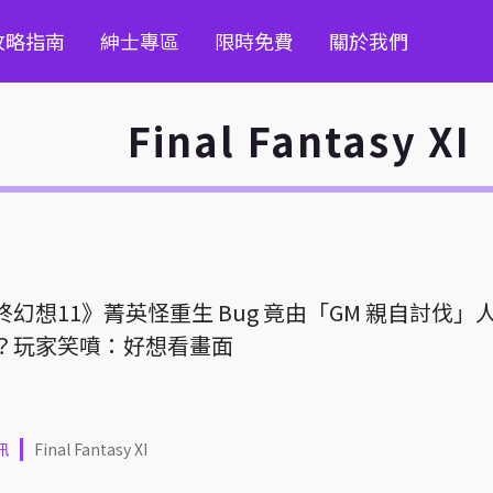
攻略指南
紳士專區
限時免費
關於我們
Final Fantasy XI
終幻想11》菁英怪重生 Bug 竟由「GM 親自討伐」
？玩家笑噴：好想看畫面
訊
Final Fantasy XI