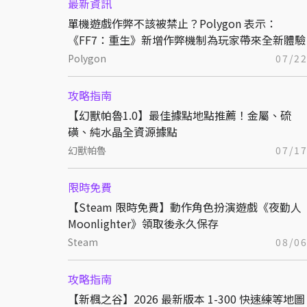
最新資訊
單機遊戲作弊不該被禁止？Polygon 表示：
《FF7：重生》新增作弊機制為玩家帶來全新體驗
Polygon
07/2
攻略指南
【幻獸帕魯1.0】最佳據點地點推薦！金屬、硫
磺、純水晶全資源據點
幻獸帕魯
07/1
限時免費
【Steam 限時免費】動作角色扮演遊戲《夜勤人
Moonlighter》領取後永久保存
Steam
08/0
攻略指南
【新楓之谷】2026 最新版本 1-300 快速練等地圖