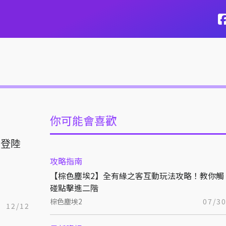
你可能會喜歡
月登陸
攻略指南
【棕色塵埃2】全有緣之客互動玩法攻略！教你觸
碰點擊進二階
棕色塵埃2
07/3
12/12