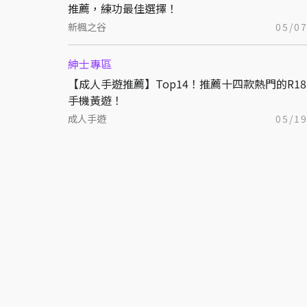
推薦，練功最佳選擇！
新楓之谷
05/0
紳士專區
【成人手遊推薦】Top14！推薦十四款熱門的R18
手機黃遊！
成人手遊
05/1