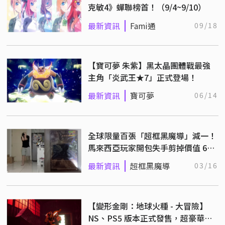
克敏4》蟬聯榜首！（9/4~9/10）
最新資訊
Fami通
09/18
【寶可夢 朱紫】黑太晶團體戰最強
主角「炎武王★7」正式登場！
最新資訊
寶可夢
06/14
全球限量百張「超框黑魔導」減一！
馬來西亞玩家開包失手剪掉價值 600
萬日圓的夢幻逸品
最新資訊
超框黑魔導
03/16
【變形金剛：地球火種 - 大冒險】
NS、PS5 版本正式發售，超豪華聲