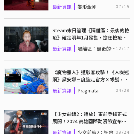
優陣容獻聲配音！
最新資訊
變形金剛
07/15
Steam末日管理《隔離區：最後的檢
疫》確定明年1月發售，擔任檢疫員
阻止殭屍入侵
最新資訊
隔離區：最後的檢
12/17
疫
《魔物獵人》遭駭客攻擊！《人機迷
網》黛安娜三度盜走官方Ｘ帳號，下
位受害者會是誰？
最新資訊
Pragmata
04/29
【少女前線2：追放】事前登錄正式
展開！2024 高雄國際動漫節宣布參
展
最新資訊
少女前線2：追放
09/24