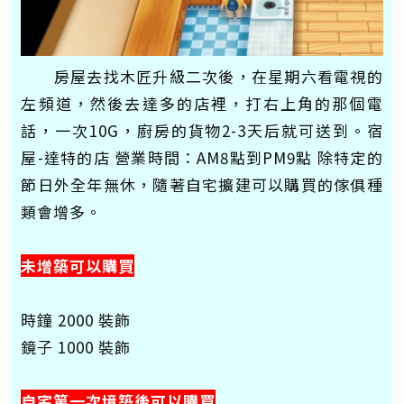
房屋去找木匠升級二次後，在星期六看電視的
左頻道，然後去達多的店裡，打右上角的那個電
話，一次10G，廚房的貨物2-3天后就可送到。宿
屋-達特的店 營業時間：AM8點到PM9點 除特定的
節日外全年無休，隨著自宅擴建可以購買的傢俱種
類會增多。
未增築可以購買
時鐘 2000 裝飾
鏡子 1000 裝飾
自宅第一次境築後可以購買