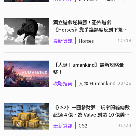
獨立遊戲逆轉勝！恐怖遊戲
《Horses》靠爭議熱度反創下驚人
銷量！
最新資訊
Horses
12/04
【人類 Humankind】最新攻略彙
整！
攻略指南
人類 Humankind
08/26
《CS2》一圓發財夢！玩家開箱總數
超過 4 億，為 Valve 創造 10 億美元
的營收！
最新資訊
CS2
01/23