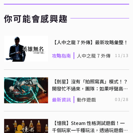
你可能會感興趣
【人中之龍 7 外傳】最新攻略彙整！
攻略指南
人中之龍 7 外傳
11/13
【劍星】沒有「拍照寫真」模式！？
開發忙不過來，團隊：如果呼聲高再
考慮
最新資訊
動作遊戲
03/28
【憶我】Steam 性格測試遊戲！一
千個玩家一千種玩法，透過玩遊戲診