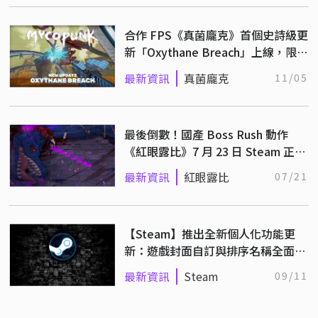
合作 FPS《真菌龐克》首個史詩級更
新「Oxythane Breach」上線，限時
8 折歡慶不搶可惜
最新資訊
真菌龐克
11/05
最後倒數！國產 Boss Rush 動作
《紅眼露比》7 月 23 日 Steam 正式
發售
最新資訊
紅眼露比
07/21
【Steam】推出全新個人化功能更
新：遊戲封面自訂與排序名稱全面開
放！
最新資訊
Steam
09/11