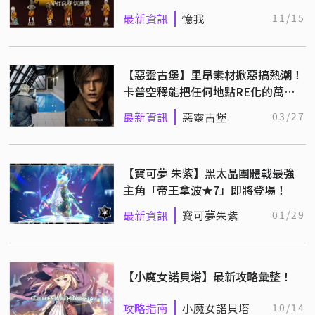
斷你的性格！
最新資訊
憶我
11/15
【惡靈古堡】里昂素材掀惡搞熱潮！
卡普空釋能把任何地點RE化的萬用
迷因模板
最新資訊
惡靈古堡
03/27
【寶可夢 朱紫】黑太晶團體戰最強
主角「帝王拿波★7」即將登場！
最新資訊
寶可夢朱紫
01/29
【小魔女諾貝塔】最新攻略彙整！
攻略指南
小魔女諾貝塔
10/14