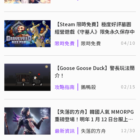
【Steam 限時免費】極度好評墓園
經營遊戲《守墓人》限免永久保存中
限時免費
限時免費
04/10
【Goose Goose Duck】警長玩法簡
介！
攻略指南
鵝鴨殺
02/15
【失落的方舟】韓國人氣 MMORPG
重磅登場！明年 1 月 12 日台服上
線！
最新資訊
失落的方舟
12/30