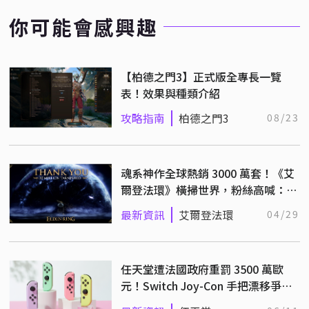
你可能會感興趣
【柏德之門3】正式版全專長一覽
表！效果與種類介紹
攻略指南
柏德之門3
08/23
魂系神作全球熱銷 3000 萬套！《艾
爾登法環》橫掃世界，粉絲高喊：給
我單人版續作！
最新資訊
艾爾登法環
04/29
任天堂遭法國政府重罰 3500 萬歐
元！Switch Joy-Con 手把漂移爭議
再掀波瀾！