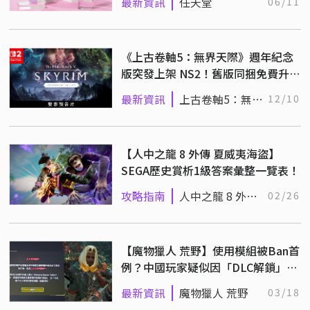
最新資訊
任天堂
06/11
《上古卷軸5：無界天際》週年紀念
版突發上架 NS2！舊版同捆免費升
級，性能全面提升
最新資訊
上古卷軸5：無界
12/10
天際
【人中之龍 8 外傳 夏威夷海盜】
SEGA歷史賞析1級答案彙整一覽表！
攻略指南
人中之龍 8 外傳
02/26
夏威夷海盜
【魔物獵人 荒野】使用模組被Ban首
例？中國玩家疑似因「DLC解鎖」
Mod 遭卡普空封鎖
最新資訊
魔物獵人 荒野
03/18