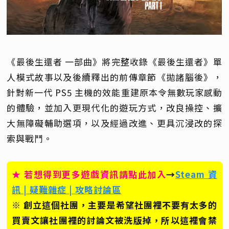
《最後生還者 一部曲》將完整收錄《最後生還者》單
人模式故事以及後續釋出的前傳章節《拋諸腦後》，
針對新一代 PS5 主機的效能重建原本令無數玩家感動
的體驗，並加入更現代化的遊玩方式，改良操控、擴
大無障礙輔助選項，以及經過改進、更具沉浸改的探
索與戰鬥。
★ 若想得到更多遊戲資訊請點此加入
→
Steam 資
訊 | 疑難雜症 | 攻略討論區
※ 創立這個社團，主要是希望社團裡不要有太多的
買賣文讓社團裡的討論文被洗版掉，所以這裡會禁