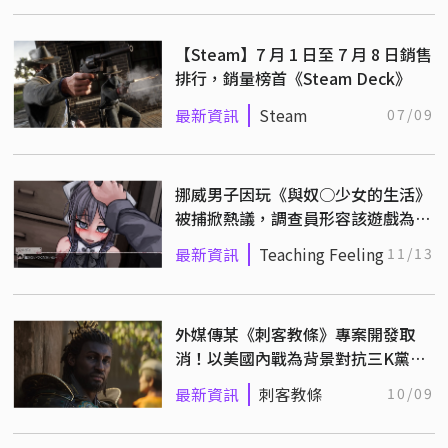
【Steam】7 月 1 日至 7 月 8 日銷售
排行，銷量榜首《Steam Deck》
最新資訊
Steam
07/09
挪威男子因玩《與奴○少女的生活》
被捕掀熱議，調查員形容該遊戲為
「低俗版塔麻可吉」
最新資訊
Teaching Feeling
11/13
外媒傳某《刺客教條》專案開發取
消！以美國內戰為背景對抗三K黨，
育碧：爭議太大
最新資訊
刺客教條
10/09