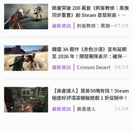
銷量突破 200 萬套《刺客教條：黑旗
同步重置》創 Steam 首發新高，單
日 DLC 營收破百萬美元
最新資訊
刺客教條：黑旗同
07/15
步重置
韓國 3A 鉅作《赤色沙漠》宣布延期
至 2026 年！開發團隊表示：確保品
質不可避免的選擇！
最新資訊
Crimson Desert
08/13
【房產達人】買房50塊有找！Steam
極度好評清潔模擬遊戲 1 折促銷中！
最新資訊
房產達人
11/29